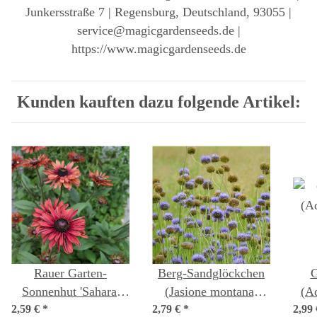
Junkersstraße 7 | Regensburg, Deutschland, 93055 |
service@magicgardenseeds.de |
https://www.magicgardenseeds.de
Kunden kauften dazu folgende Artikel:
Rauer Garten-
Berg-Sandglöckchen
G
Sonnenhut 'Sahara'
(Jasione montana)
(Aq
2,59 €
(Rudbeckia hirta)
*
2,79 €
*
Samen
2,99