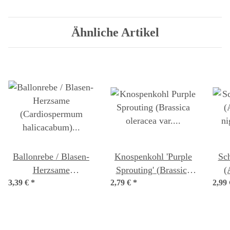
Samen
Ähnliche Artikel
Ballonrebe / Blasen-
Knospenkohl 'Purple
Sc
Herzsame
Sprouting' (Brassica
(
3,39 €
(Cardiospermum
*
2,79 €
oleracea var. italica)
*
2,99
ni
halicacabum) Bio
Bio Saatgut
Saatgut