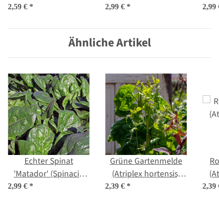
'Dunkelgrüner
ssp.vulgaris) Bio
s
2,59 €
*
2,99 €
*
2,99
Vollherziger'
Saatgut
(Valerianella locusta)
Ähnliche Artikel
Samen
Echter Spinat
Grüne Gartenmelde
Ro
'Matador' (Spinacia
(Atriplex hortensis)
(A
oleracea) Bio Saatgut
Samen
2,99 €
*
2,39 €
*
2,39