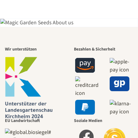
Einer der
Wir unterstützen
Bezahlen & Sicherheit
schönsten
Wege zu uns
selbst führt
durch den
EU Landwirtschaft
Soziale Medien
Garten