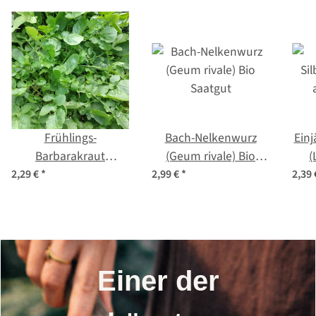
Frühlings-
Bach-Nelkenwurz
Einj
Barbarakraut
(Geum rivale) Bio
(
(Barbarea verna)
Saatgut
2,29 €
*
2,99 €
*
2,39
Samen
Einer der