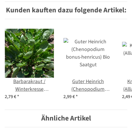
Kunden kauften dazu folgende Artikel:
Barbarakraut /
Guter Heinrich
K
Winterkresse
(Chenopodium
(All
(Barbarea vulgaris) Bio
bonus-henricus) Bio
2,79 €
*
2,99 €
*
2,49
Saatgut
Saatgut
Ähnliche Artikel