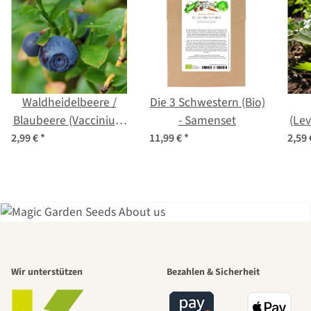
Waldheidelbeere /
Die 3 Schwestern (Bio)
Blaubeere (Vaccinium
- Samenset
(Lev
myrtillus) Bio Saatgut
2,99 €
*
11,99 €
*
2,59
Einer der
Wir unterstützen
Bezahlen & Sicherheit
schönsten