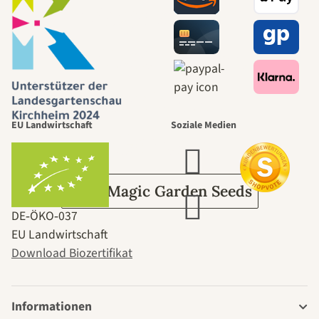
Wege zu uns
selbst führt
durch den
EU Landwirtschaft
Soziale Medien
Garten
Über Magic Garden Seeds
DE‑ÖKO‑037
EU Landwirtschaft
Download Biozertifikat
Informationen