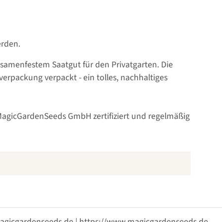
rden.
 samenfestem Saatgut für den Privatgarten. Die
rpackung verpackt - ein tolles, nachhaltiges
ie MagicGardenSeeds GmbH zertifiziert und regelmäßig
@magicgardenseeds.de | https://www.magicgardenseeds.de