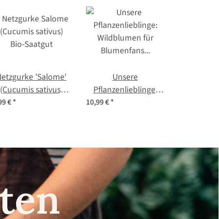
etzgurke 'Salome'
Unsere
(Cucumis sativus)
Pflanzenlieblinge:
Bio-Saatgut
Wildblumen für
99 €
*
10,99 €
*
Blumenfans (Bio) -
Samenset
nsten