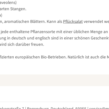
aveolens)
zarten Stangen.
a)
en, aromatischen Blättern. Kann als
Pflücksalat
verwendet we
 jede enthaltene Pflanzensorte mit einer üblichen Menge an
ng in deutsch und englisch sind in einer schönen Geschenkve
ird sich darüber freuen.
tifizierten europäischen Bio-Betrieben. Natürlich ist auch d
nkersstraße 7 | Regensburg, Deutschland, 93055 | service