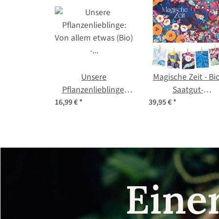
Unsere
Magische Zeit - Bi
Pflanzenlieblinge:
Saatgut-
Von allem etwas (Bio)
Adventskalender 
16,99 €
*
39,95 €
*
- Samen-
Wilder Blütenraus
Geschenkset
Eine