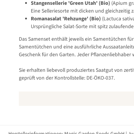
Stangensellerie 'Green Utah' (Bio)
(Apium gr
Eine Selleriesorte mit dicken und gleichzeitig 
Romanasalat 'Rehzunge' (Bio)
(Lactuca sativ
Ursprüngliche Salat-Sorte mit spitz zulaufend
Das Samenset enthält jeweils ein Samentütchen für
Samentütchen und eine ausführliche Aussaatanleitu
Geschenk für den Garten. Jeder Pflanzenliebhaber w
Sie erhalten liebevoll produziertes Saatgut von zer
geprüft von der Kontrollstelle: DE-ÖKO-037.
Herstellerinformationen: Magic Garden Seeds GmbH | Ju