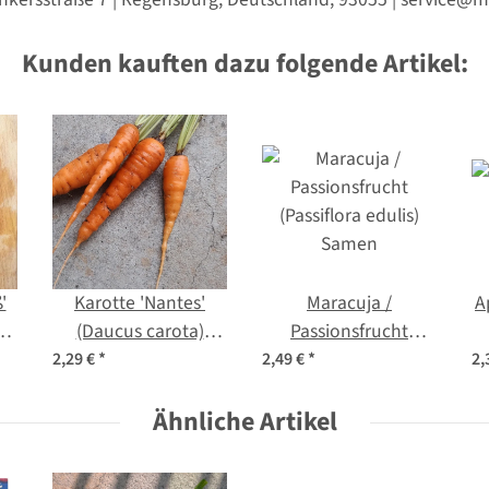
Kunden kauften dazu folgende Artikel:
'
Karotte 'Nantes'
Maracuja /
A
)
(Daucus carota)
Passionsfrucht
Samen
(Passiflora edulis)
2,29 €
*
2,49 €
*
2,
Samen
Ähnliche Artikel