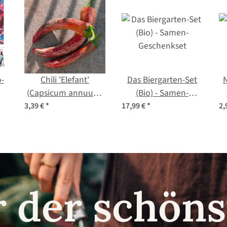
o-
Chili 'Elefant'
Das Biergarten-Set
N
(Capsicum annuum)
(Bio) - Samen-
-
Bio-Saatgut
Geschenkset
3,39 €
*
17,99 €
*
2,
ch
r der schö