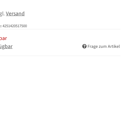
zgl.
Versand
:
4251420517500
bar
ügbar
Frage zum Artikel