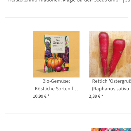
Bio-Gemüse:
Rettich 'Ostergruß
Köstliche Sorten für
(Raphanus sativus
die Selbstversorgung
Samen
10,99 €
*
2,39 €
*
- Samenset Nr. 29