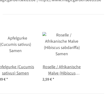
pfelgurke (Cucumis
Roselle / Afrikanische
sativus) Samen
Malve (Hibiscus
sabdariffa) Samen
39 €
*
2,59 €
*