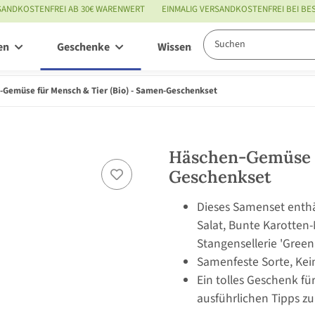
SANDKOSTENFREI AB 30€ WARENWERT
EINMALIG VERSANDKOSTENFREI BEI B
en
Geschenke
Wissenswertes
Service
-Gemüse für Mensch & Tier (Bio) - Samen-Geschenkset
Häschen-Gemüse f
Geschenkset
Dieses Samenset enthä
Salat, Bunte Karotten
Stangensellerie 'Gree
Samenfeste Sorte, Kei
Ein tolles Geschenk fü
ausführlichen Tipps zu