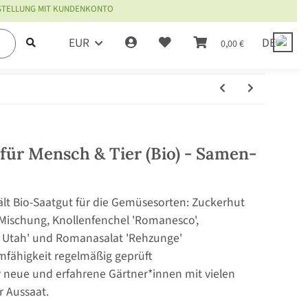
ESTELLUNG MIT KUNDENKONTO
EUR
DE
0,00 €
ür Mensch & Tier (Bio) - Samen-
lt Bio-Saatgut für die Gemüsesorten: Zuckerhut
-Mischung, Knollenfenchel 'Romanesco',
n Utah' und Romanasalat 'Rehzunge'
mfähigkeit regelmäßig geprüft
r neue und erfahrene Gärtner*innen mit vielen
r Aussaat.