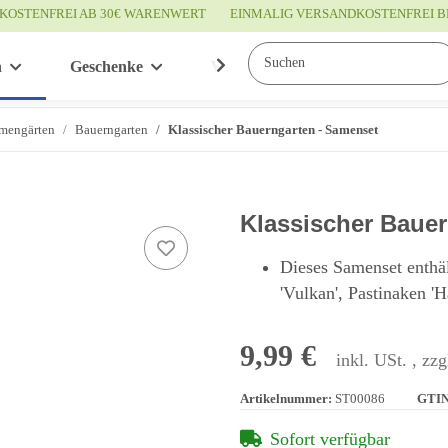
KOSTENFREI AB 30€ WARENWERT
EINMALIG VERSANDKOSTENFREI B
n
Geschenke
Wissenswertes
Service
mengärten
Bauerngarten
Klassischer Bauerngarten - Samenset
Klassischer Baue
Dieses Samenset enthäl
'Vulkan', Pastinaken '
9,99 €
inkl. USt. , zzg
Artikelnummer:
ST00086
GTIN
Sofort verfügbar