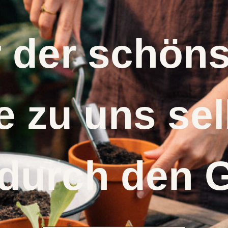
r der schö
 zu uns s
 durch den 