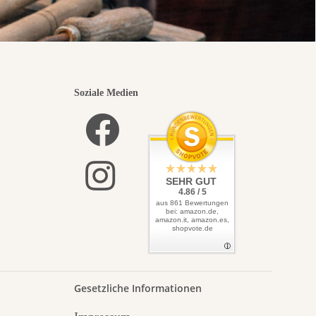
Soziale Medien
SEHR GUT
4.86 / 5
aus 861 Bewertungen
bei: amazon.de,
amazon.it, amazon.es,
shopvote.de
Gesetzliche Informationen