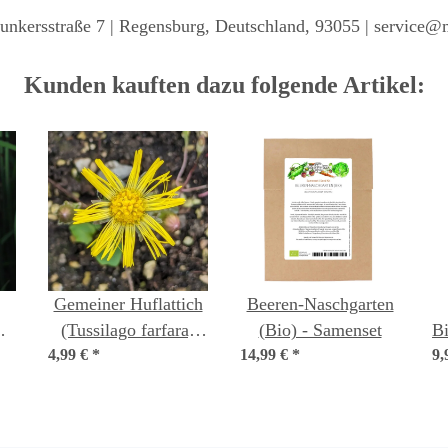
unkersstraße 7 | Regensburg, Deutschland, 93055 | service@
Kunden kauften dazu folgende Artikel:
Gemeiner Huflattich
Beeren-Naschgarten
)
(Tussilago farfara)
(Bio) - Samenset
Bi
4,99 €
Bio Saatgut
*
14,99 €
*
9,