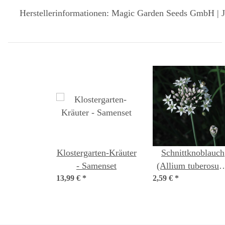
Herstellerinformationen: Magic Garden Seeds GmbH | J
Klostergarten-Kräuter
Schnittknoblauch
- Samenset
(Allium tuberosum
13,99 €
*
2,59 €
Bio-Saatgut
*