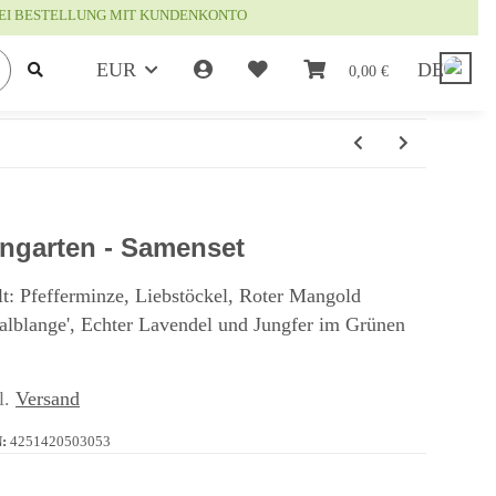
EI BESTELLUNG MIT KUNDENKONTO
EUR
DE
0,00 €
rngarten - Samenset
t: Pfefferminze, Liebstöckel, Roter Mangold
Halblange', Echter Lavendel und Jungfer im Grünen
l.
Versand
:
4251420503053