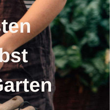
nsten
elbst
Garten