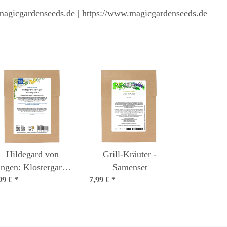
magicgardenseeds.de | https://www.magicgardenseeds.de
Hildegard von
Grill-Kräuter -
ngen: Klostergarten
Samenset
99 €
- Samenset
*
7,99 €
*