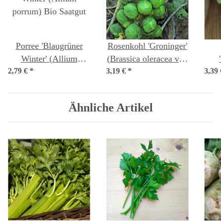
Porree 'Blaugrüner
Rosenkohl 'Groninger'
Winter' (Allium
(Brassica oleracea var.
2,79 €
porrum) Bio Saatgut
*
3,19 €
gemmifera) Bio
*
3,39
(Bra
Saatgut
g
Ähnliche Artikel