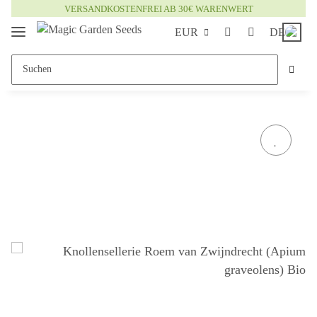
VERSANDKOSTENFREI AB 30€ WARENWERT
EUR
DE