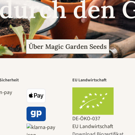
 durch den 
Über Magic Garden Seeds
Sicherheit
EU Landwirtschaft
DE‑ÖKO‑037
EU Landwirtschaft
Download Biozertifikat