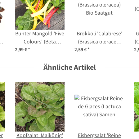
Bunter Mangold 'Five
Brokkoli 'Calabrese'
G
Colours' (Beta
(Brassica oleracea)
(C
vulgaris ssp.vulgaris)
Bio Saatgut
2,99 €
*
2,59 €
*
2,
Bio Saatgut
Ähnliche Artikel
er
Kopfsalat 'Maikönig'
Eisbergsalat 'Reine