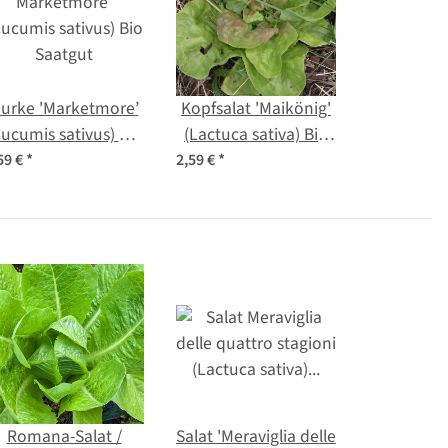
urke 'Marketmore’
Kopfsalat 'Maikönig'
ucumis sativus) Bio
(Lactuca sativa) Bio
Saatgut
Saatgut
59 €
*
2,59 €
*
Romana-Salat /
Salat 'Meraviglia delle