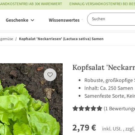
SANDKOSTENFREI AB 30€ WARENWERT
EINMALIG VERSANDKOSTENFREI BEI B
Geschenke
Wissenswertes
Service
ngemüse
Kopfsalat 'Neckarriesen' (Lactuca sativa) Samen
Kopfsalat 'Neckarr
Robuste, großkopfige
Inhalt: Ca. 250 Samen
Samenfeste Sorte, Kei
(1 Bewertung
2,79 €
inkl. USt. , zzgl