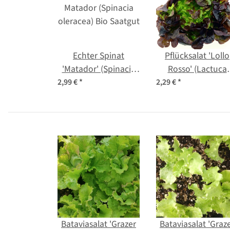
Echter Spinat
Pflücksalat 'Lollo
'Matador' (Spinacia
Rosso' (Lactuca
oleracea) Bio Saatgut
sativa var. crispa)
2,99 €
*
2,29 €
*
Samen
Bataviasalat 'Grazer
Bataviasalat 'Graz