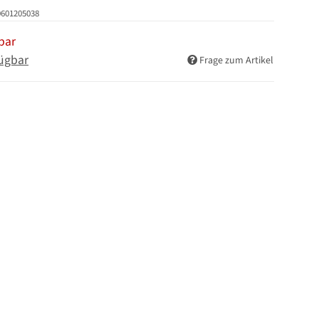
0601205038
bar
ügbar
Frage zum Artikel