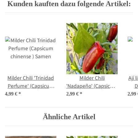
Kunden kauften dazu folgende Artikel:
Milder Chili 'Trinidad
Milder Chili
Ají 
Perfume' (Capsicum
'Nadapeño' (Capsicum
Dro
chinense ) Samen
annuum) Bio Saatgut
ba
4,99 €
*
2,99 €
*
2,99
Ähnliche Artikel