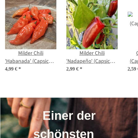
Milder Chili
Milder Chili
'Habanada' (Capsicum
'Nadapeño' (Capsicum
(Ca
chinense) Samen
annuum) Bio Saatgut
4,99 €
*
2,99 €
*
2,59
Einer der
schönsten