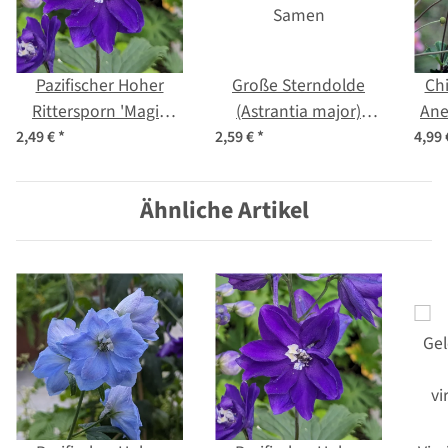
Pazifischer Hoher
Große Sterndolde
Chi
Rittersporn 'Magic
(Astrantia major)
An
Fountains-Dark Blue'
Samen
h
2,49 €
*
2,59 €
*
4,99
(Delphinium
j
cultorum) Samen
Ähnliche Artikel