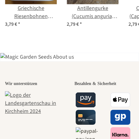
Griechische
Antillengurke
C
Riesenbohnen
(Cucumis anguria)
(Ca
'Gigantes' (Phaseolus
Samen
3,79 €
*
2,79 €
*
2,79
coccineus) Samen
Einer der
Wir unterstützen
Bezahlen & Sicherheit
schönsten
Wege zu uns
selbst führt