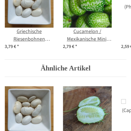
Griechische
Cucamelon /
Riesenbohnen
Mexikanische Mini-
'Gigantes' (Phaseolus
Gurke (Melothria
(Ph
3,79 €
*
2,79 €
*
2,59
coccineus) Samen
scabra) Samen
Ähnliche Artikel