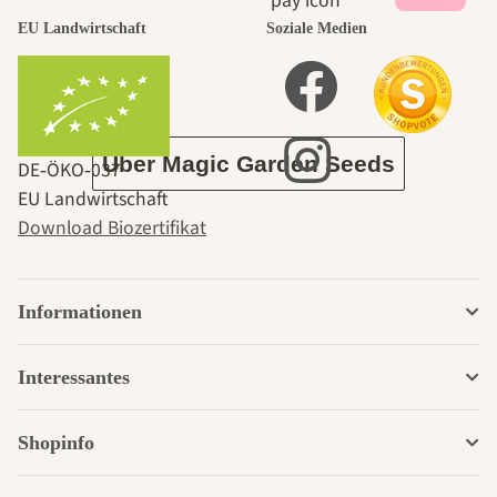
durch den
EU Landwirtschaft
Soziale Medien
Garten
Über Magic Garden Seeds
DE‑ÖKO‑037
EU Landwirtschaft
Download Biozertifikat
Informationen
Interessantes
Shopinfo