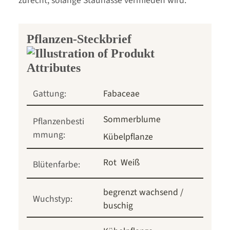
zurecht, solange Staunässe vermieden wird.
Pflanzen-Steckbrief
Gattung:
Fabaceae
Sommerblume
Pflanzenbesti
mmung:
Kübelpflanze
Rot
Weiß
Blütenfarbe:
begrenzt wachsend /
Wuchstyp:
buschig