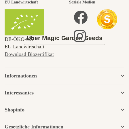
durch den
EU Landwirtschaft
Soziale Medien
Garten
Über Magic Garden Seeds
DE‑ÖKO‑037
EU Landwirtschaft
Download Biozertifikat
Informationen
Interessantes
Shopinfo
Gesetzliche Informationen