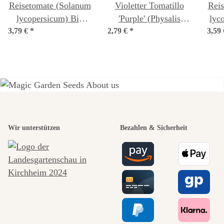
Reisetomate (Solanum
Violetter Tomatillo
Rei
lycopersicum) Bio
'Purple' (Physalis
lyc
3,79 €
*
Saatgut
2,79 €
ixocarpa) Bio Samen
*
3,59
Einer der
Wir unterstützen
Bezahlen & Sicherheit
schönsten
Wege zu uns
selbst führt