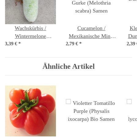
Wachskürbis /
Cucamelon /
Kle
Wintermelone
Mexikanische Mini-
Dum
3,39 €
(Benincasa hispida)
*
2,79 €
Gurke (Melothria
*
2,39
Samen
scabra) Samen
Ähnliche Artikel