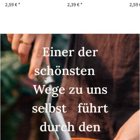
maxima) Samen
sfumata di rosa'
2,59 €
*
2,39 €
*
2,59
(Solanum melongena)
Samen
Einer der
schönsten
Wege zu uns
selbst führt
durch den