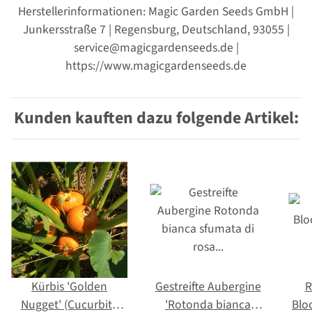
Herstellerinformationen: Magic Garden Seeds GmbH |
Junkersstraße 7 | Regensburg, Deutschland, 93055 |
service@magicgardenseeds.de |
https://www.magicgardenseeds.de
Kunden kauften dazu folgende Artikel:
Kürbis 'Golden
Gestreifte Aubergine
R
Nugget' (Cucurbita
'Rotonda bianca
Bloo