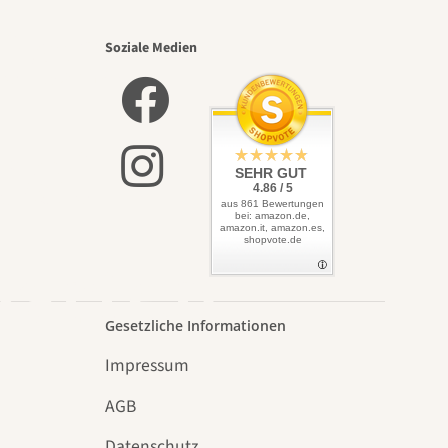
nsten
Soziale Medien
lbst
SEHR GUT
4.86 / 5
aus 861 Bewertungen
bei: amazon.de,
amazon.it, amazon.es,
shopvote.de
Garten
Gesetzliche Informationen
Impressum
AGB
Datenschutz