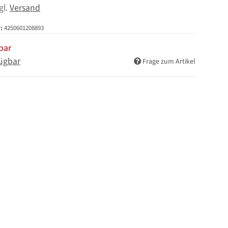
zgl.
Versand
:
4250601208893
bar
ügbar
Frage zum Artikel