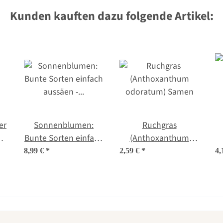
Kunden kauften dazu folgende Artikel:
er
Sonnenblumen:
Ruchgras
Bunte Sorten einfach
(Anthoxanthum
aussäen - Samenset
odoratum) Samen
8,99 €
*
2,59 €
*
4,
et
Nr.1