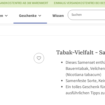
SANDKOSTENFREI AB 30€ WARENWERT
EINMALIG VERSANDKOSTENFREI BEI B
en
Geschenke
Wissenswertes
Service
Tabak-Vielfalt -
Dieses Samenset enthä
Bauerntabak, Veilchen
(Nicotiana tabacum)
Samenfeste Sorte, Kei
Ein tolles Geschenk fü
ausführlichen Tipps zu