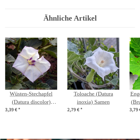
Ähnliche Artikel
Wüsten-Stechapfel
Toloache (Datura
Eng
(Datura discolor)
inoxia) Samen
(Br
3,39 €
*
2,79 €
*
3,79
Samen