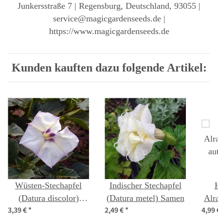
Junkersstraße 7 | Regensburg, Deutschland, 93055 |
service@magicgardenseeds.de |
https://www.magicgardenseeds.de
Kunden kauften dazu folgende Artikel:
Wüsten-Stechapfel
Indischer Stechapfel
(Datura discolor)
(Datura metel) Samen
Alr
3,39 €
*
2,49 €
*
4,99
Samen
au