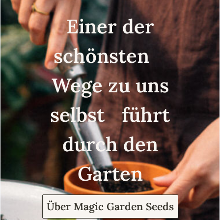
Einer der
schönsten
Wege zu uns
selbst führt
durch den
Garten
Über Magic Garden Seeds