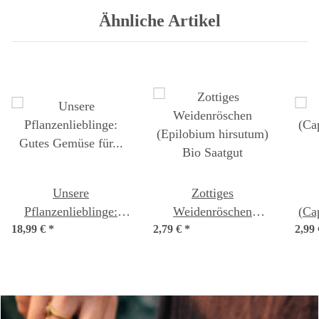
Ähnliche Artikel
Unsere
Zottiges
Pflanzenlieblinge:
Weidenröschen
(Ca
18,99 €
Gutes Gemüse für
*
2,79 €
(Epilobium hirsutum)
*
2,99
Selbstversorger*innen
Bio Saatgut
(Bio) - Samen-
Geschenkset