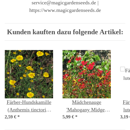
service@magicgardenseeds.de |
https://www.magicgardenseeds.de
Kunden kauften dazu folgende Artikel:
Färber-Hundskamille
Mädchenauge
Fär
(Anthemis tinctoria)
'Mahogany Midget'
lut
2,59 €
*
Samen
5,99 €
(Coreopsis tinctoria)
*
3,19
Bio Saatgut