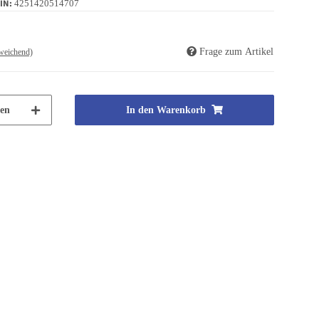
IN:
4251420514707
Frage zum Artikel
weichend)
en
In den Warenkorb