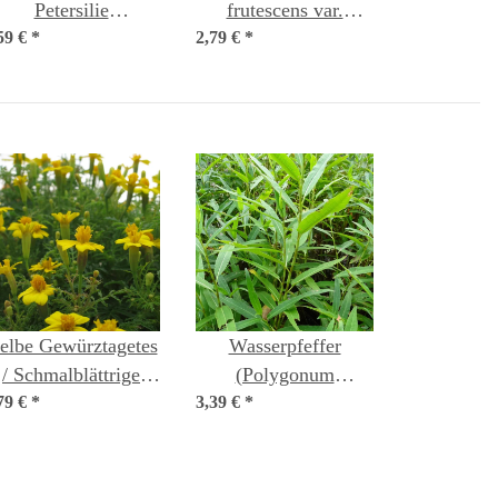
Petersilie
frutescens var.
59 €
(Cryptotaenia
*
2,79 €
purpurascens) Samen
*
japonica) Samen
elbe Gewürztagetes
Wasserpfeffer
/ Schmalblättrige
(Polygonum
79 €
Studentenblume
*
3,39 €
hydropiper) Samen
*
(Tagetes tenuifolia)
Bio Saatgut