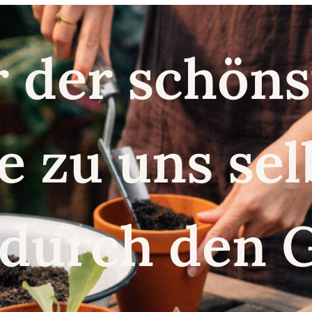
r der schö
e zu uns se
 durch den 