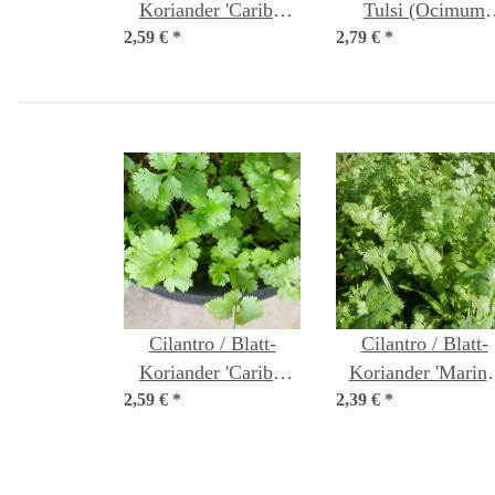
Koriander 'Caribe'
Tulsi (Ocimum
2,59 €
(Coriandrum
*
2,79 €
tenuiflorum syn.
*
sativum) Bio Saatgut
sanctum )
Cilantro / Blatt-
Cilantro / Blatt-
Koriander 'Caribe'
Koriander 'Marino
2,59 €
(Coriandrum
*
2,39 €
(Coriandrum
*
sativum) Bio Saatgut
sativum) Samen