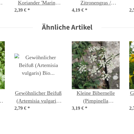
Koriander 'Marino'
Zitronengras /
2,39 €
(Coriandrum
*
4,19 €
Lemongras
*
2,
sativum) Samen
(Cymbopogon
Ähnliche Artikel
flexuosus) Samen
Gewöhnlicher Beifuß
Kleine Bibernelle
G
'
(Artemisia vulgaris)
(Pimpinella
2,79 €
Bio Saatgut
*
3,19 €
saxifraga) Bio
*
2,
Saatgut