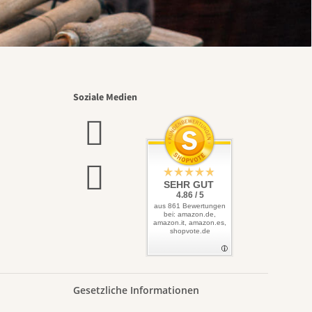
Soziale Medien
SEHR GUT
4.86 / 5
aus 861 Bewertungen
bei: amazon.de,
amazon.it, amazon.es,
shopvote.de
Gesetzliche Informationen