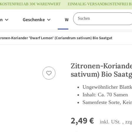
KOSTENFREI AB 30€ WARENWERT
EINMALIG VERSANDKOSTENFREI B
en
Geschenke
Wissenswertes
Service
tronen-Koriander 'Dwarf Lemon' (Coriandrum sativum) Bio Saatgut
Zitronen-Koriand
sativum) Bio Saat
Ungewöhnlicher Blattk
Inhalt: Ca. 70 Samen
Samenfeste Sorte, Kei
2,49 €
inkl. USt. , zz