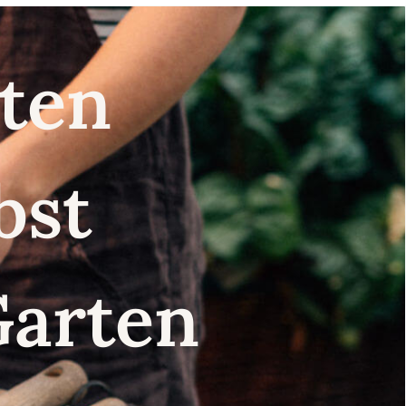
nsten
lbst
Garten