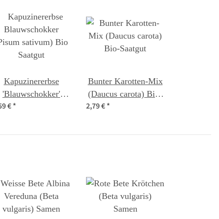
Kapuzinererbse
Bunter Karotten-Mix
'Blauwschokker'
(Daucus carota) Bio-
59 €
*
2,79 €
*
Pisum sativum) Bio
Saatgut
Saatgut