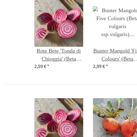
Rote Bete 'Tonda di
Bunter Mangold 'Fi
Chioggia' (Beta
Colours' (Beta
2,59 €
*
2,99 €
*
vulgaris) Bio Saatgut
vulgaris ssp.vulgari
Bio Saatgut