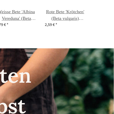
eisse Bete 'Albina
Rote Bete 'Krötchen'
Vereduna' (Beta
(Beta vulgaris)
79 €
*
2,59 €
*
vulgaris) Samen
Samen
nsten
lbst