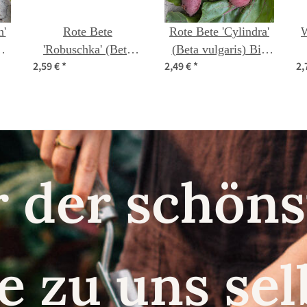
Rote Bete
Rote Bete 'Cylindra'
W
'Robuschka' (Beta
(Beta vulgaris) Bio
2,59 €
*
2,49 €
*
2,
vulgaris) Bio Saatgut
Saatgut
r der schö
e zu uns se