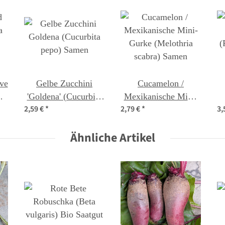
ve
Gelbe Zucchini
Cucamelon /
'Goldena' (Cucurbita
Mexikanische Mini-
2,59 €
*
2,79 €
*
3,
s)
pepo) Samen
Gurke (Melothria
(
scabra) Samen
Ähnliche Artikel