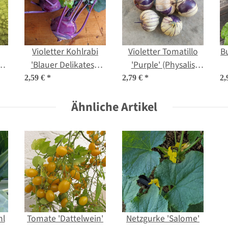
Violetter Kohlrabi
Violetter Tomatillo
B
a
'Blauer Delikatess'
'Purple' (Physalis
r.
(Brassica oleracea
ixocarpa) Bio Samen
v
2,59 €
*
2,79 €
*
2,
var. gongylodes) Bio
Samen
Ähnliche Artikel
hl
Tomate 'Dattelwein'
Netzgurke 'Salome'