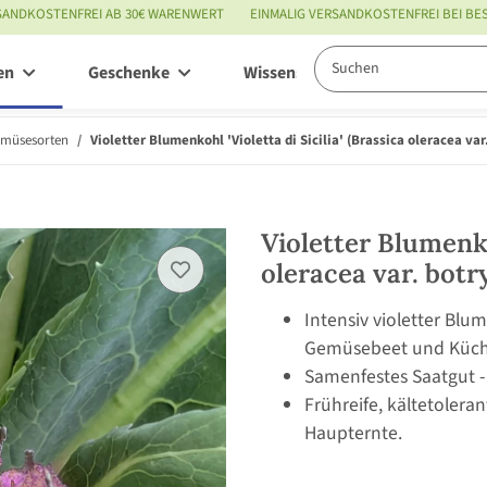
SANDKOSTENFREI AB 30€ WARENWERT
EINMALIG VERSANDKOSTENFREI BEI B
en
Geschenke
Wissenswertes
Service
emüsesorten
Violetter Blumenkohl 'Violetta di Sicilia' (Brassica oleracea va
Violetter Blumenkoh
oleracea var. botr
Intensiv violetter Blum
Gemüsebeet und Küch
Samenfestes Saatgut -
Frühreife, kältetolera
Haupternte.