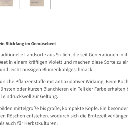
d ein Blickfang im Gemüsebeet
 traditionelle Landsorte aus Sizilien, die seit Generationen in
et in einem kräftigen Violett und machen diese Sorte zu e
en und leicht nussigen Blumenkohlgeschmack.
ürliche Pflanzenstoffe mit antioxidativer Wirkung. Beim Koche
sten oder kurzen Blanchieren ein Teil der Farbe erhalten bl
eindrucksvoll zur Geltung.
bilden mittelgroße bis große, kompakte Köpfe. Ein besonderer
en Röschen entstehen, wodurch sich die Erntezeit verlängert.
 als auch für Herbstkulturen.