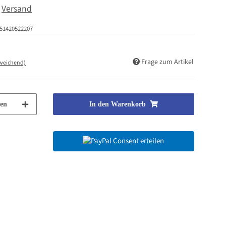
.
Versand
51420522207
Frage zum Artikel
bweichend)
en
In den Warenkorb
Consent erteilen