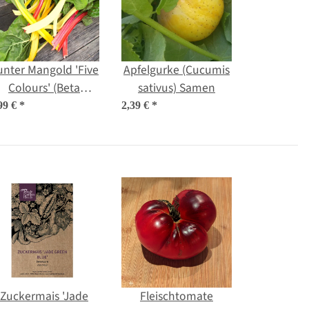
unter Mangold 'Five
Apfelgurke (Cucumis
Colours' (Beta
sativus) Samen
ulgaris ssp.vulgaris)
99 €
*
2,39 €
*
Bio Saatgut
Zuckermais 'Jade
Fleischtomate