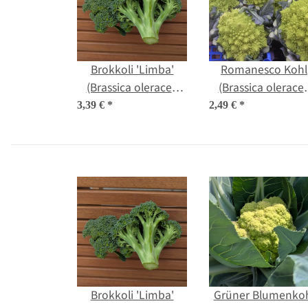
Brokkoli 'Limba'
Romanesco Kohl
(Brassica oleracea
(Brassica olerace
var. italica) Bio-
convar. botrytis va
3,39 €
*
2,49 €
*
Saatgut
botrytis) Samen
Brokkoli 'Limba'
Grüner Blumenko