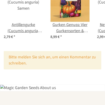
Antillengurke
Gurken Genuss: Vier
Ne
(Cucumis anguria)
Gurkensorten &
(Cuc
Samen
Einmachbegleiter –
2,79 €
*
8,99 €
*
2,99
Samenset Nr. 15
x
Bitte melden Sie sich an, um einen Kommentar zu
schreiben.
Einer der