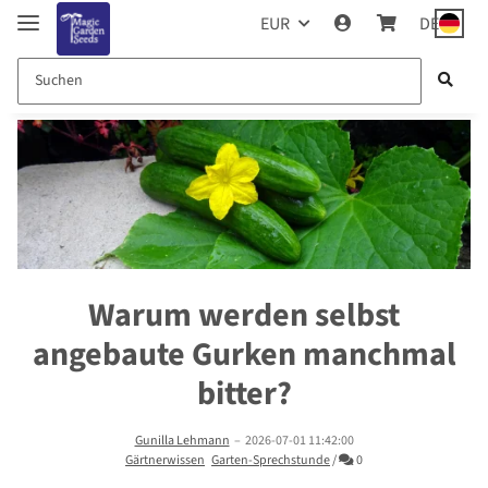
EUR
DE
Warum werden selbst
angebaute Gurken manchmal
bitter?
Gunilla Lehmann
–
2026-07-01 11:42:00
Kommentare
Gärtnerwissen
Garten-Sprechstunde
/
0