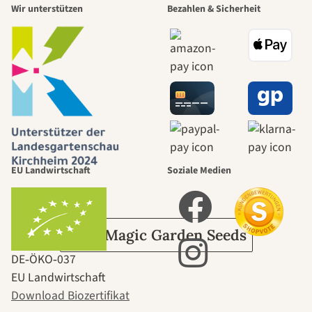
Wir unterstützen
Bezahlen & Sicherheit
schönsten
Wege zu uns
selbst führt
durch den
EU Landwirtschaft
Soziale Medien
Garten
Über Magic Garden Seeds
DE‑ÖKO‑037
EU Landwirtschaft
Download Biozertifikat