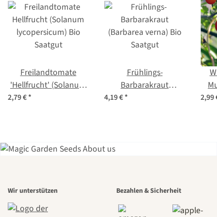
Freilandtomate
Frühlings-
W
'Hellfrucht' (Solanum
Barbarakraut
Mu
lycopersicum) Bio
(Barbarea verna) Bio
pim
2,79 €
*
4,19 €
*
2,99
Saatgut
Saatgut
Einer der
Wir unterstützen
Bezahlen & Sicherheit
schönsten