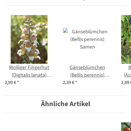
Wolliger Fingerhut
Gänseblümchen
B
(Digitalis lanata)
(Bellis perennis)
(Ac
Samen
Samen
2,99 €
*
2,39 €
*
2,99
Ähnliche Artikel