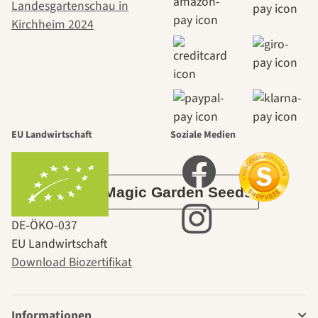
Wege zu uns
selbst führt
durch den
EU Landwirtschaft
Soziale Medien
Garten
Über Magic Garden Seeds
DE‑ÖKO‑037
EU Landwirtschaft
Download Biozertifikat
Informationen