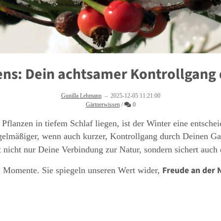
ens: Dein achtsamer Kontrollgang
Gunilla Lehmann
–
2025-12-05 11:21:00
Kommentare
Gärtnerwissen
/
0
flanzen in tiefem Schlaf liegen, ist der Winter eine entscheid
egelmäßiger, wenn auch kurzer, Kontrollgang durch Deinen Gar
kt nicht nur Deine Verbindung zur Natur, sondern sichert auc
Freude an der 
 Momente. Sie spiegeln unseren Wert wider,