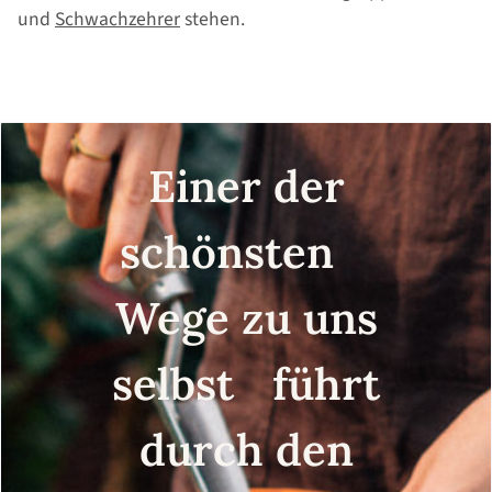
und
Schwachzehrer
stehen.
Einer der
schönsten
Wege zu uns
selbst führt
durch den