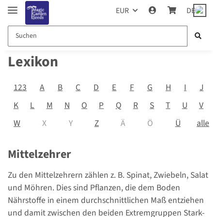
EUR
DE
Lexikon
123
A
B
C
D
E
F
G
H
I
J
K
L
M
N
O
P
Q
R
S
T
U
V
alle
W
X
Y
Z
Ä
Ö
Ü
Mittelzehrer
Zu den Mittelzehrern zählen z. B. Spinat, Zwiebeln, Salat
und Möhren. Dies sind Pflanzen, die dem Boden
Nährstoffe in einem durchschnittlichen Maß entziehen
und damit zwischen den beiden Extremgruppen Stark-