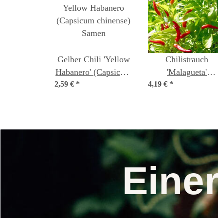
Gelber Chili 'Yellow
Chilistrauch
Habanero' (Capsicum
'Malagueta'
2,59 €
chinense) Samen
*
4,19 €
(Capsicum
*
frutescens) Same
Eine