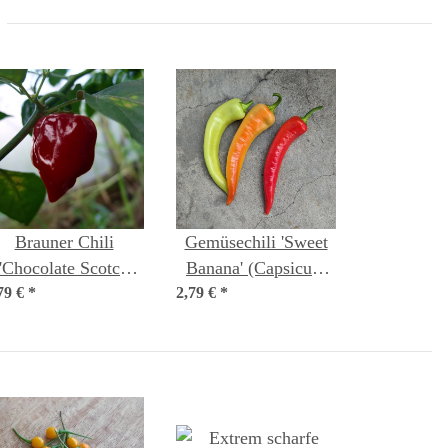
Brauner Chili
Gemüsechili 'Sweet
'Chocolate Scotch
Banana' (Capsicum
79 €
Bonnet' (Capsicum
*
2,79 €
annuum) Samen
*
chinense) Samen