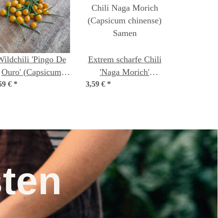
Wildchili 'Pingo De
Extrem scharfe Chili
Ouro' (Capsicum
'Naga Morich'
59 €
chinense) Samen
*
3,59 €
(Capsicum chinense)
*
Samen
nsten