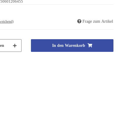
250601206455
Frage zum Artikel
weichend)
en
In den Warenkorb