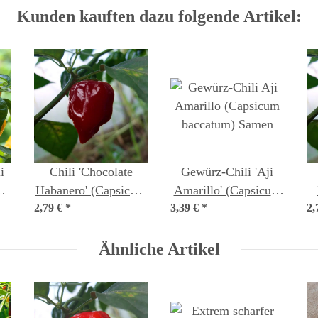
Kunden kauften dazu folgende Artikel:
i
Chili 'Chocolate
Gewürz-Chili 'Aji
m
Habanero' (Capsicum
Amarillo' (Capsicum
2,79 €
chinense) Samen
*
3,39 €
baccatum) Samen
*
2,
Ähnliche Artikel