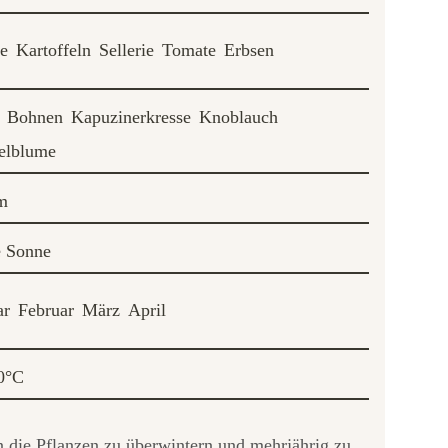
e
Kartoffeln
Sellerie
Tomate
Erbsen
Bohnen
Kapuzinerkresse
Knoblauch
elblume
m
e Sonne
ar
Februar
März
April
0°C
n die Pflanzen zu überwintern und mehrjährig zu