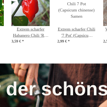
Extrem scharfer
Extrem scharfer Chili
Habanero Chili 'Red
'7 Pot' (Capsicum
3,59 €
Savina' (Capsicum
*
2,99 €
chinense) Samen
*
2,
n
chinense) Samen
r der schö