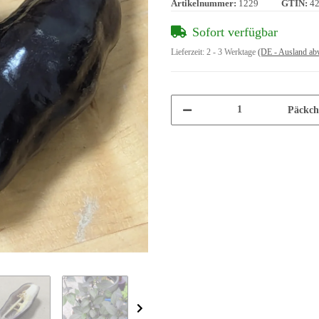
Artikelnummer:
1229
GTIN:
4
Sofort verfügbar
Lieferzeit:
2 - 3 Werktage
(DE - Ausland ab
Päckch