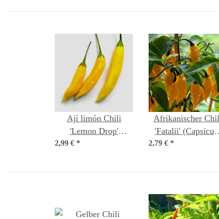
Ají limón Chili
Afrikanischer Chil
'Lemon Drop'
'Fatalii' (Capsicu
2,99 €
(Capsicum baccatum)
*
2,79 €
chinense) Samen
*
Samen