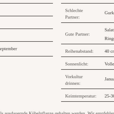
Schlechte
Gurk
Partner:
Salat
Gute Partner:
Ring
eptember
Reihenabstand:
40 c
Sonnenlicht:
Voll
Vorkultur
Janu
drinnen:
Keimtemperatur:
25-3
 als ausdauernde Kübelpflanze gehalten werden. Wir empfehle