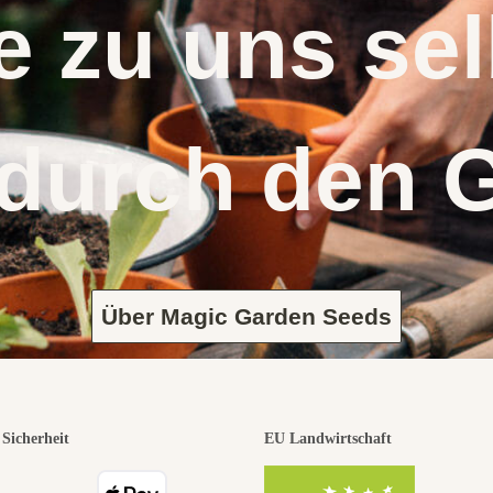
 zu uns s
 durch den 
Über Magic Garden Seeds
Sicherheit
EU Landwirtschaft