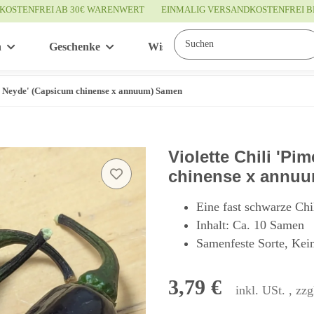
KOSTENFREI AB 30€ WARENWERT
EINMALIG VERSANDKOSTENFREI B
n
Geschenke
Wissenswertes
Service
Da Neyde' (Capsicum chinense x annuum) Samen
Violette Chili 'P
chinense x annu
Eine fast schwarze Chi
Inhalt: Ca. 10 Samen
Samenfeste Sorte, Kei
3,79 €
inkl. USt. , zzg