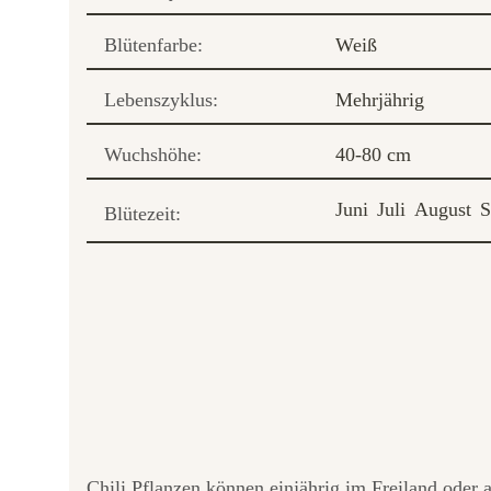
Blütenfarbe:
Weiß
Lebenszyklus:
Mehrjährig
Wuchshöhe:
40-80 cm
Juni
Juli
August
S
Blütezeit:
Chili Pflanzen können einjährig im Freiland oder