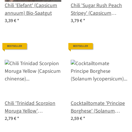
Chili 'Elefant' (Capsicum
Chili 'Sugar Rush Peach
annuum) Bio-Saatgut
Stripey' (Capsicum
baccatum) Samen
3,39 €
*
3,79 €
*
BESTSELLER
BESTSELLER
Chili 'Trinidad Scorpion
Cocktailtomate 'Principe
Moruga Yellow'
Borghese' (Solanum
(Capsicum chinense)
lycopersicum) Samen
2,79 €
*
2,59 €
*
Samen