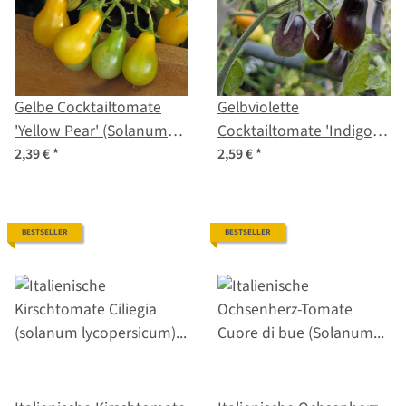
Gelbe Cocktailtomate
Gelbviolette
'Yellow Pear' (Solanum
Cocktailtomate 'Indigo
lycopersicum) Samen
Pear Drops' (Solanum
2,39 €
*
2,59 €
*
lycopersicum) Samen
BESTSELLER
BESTSELLER