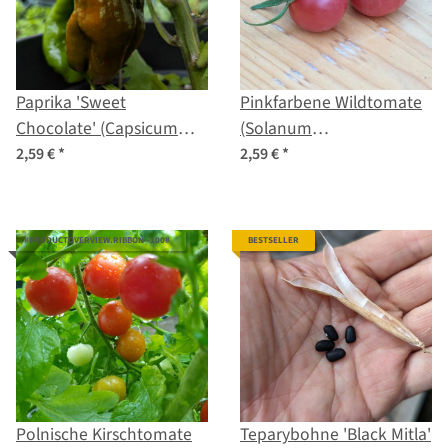
Paprika 'Sweet
Pinkfarbene Wildtomate
Chocolate' (Capsicum
(Solanum
annuum) Samen
pimpinellifolium) Samen
2,59 €
*
2,59 €
*
#PRODUCTOVERVIEW.RIBBON--100#
BESTSELLER
Polnische Kirschtomate
Teparybohne 'Black Mitla'