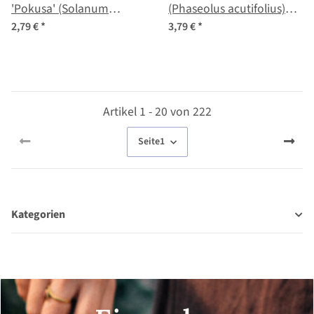
'Pokusa' (Solanum
(Phaseolus acutifolius)
lycopersicum) Bio Samen
Samen
2,79 €
*
3,79 €
*
Artikel 1 - 20 von 222
Seite
1
Kategorien