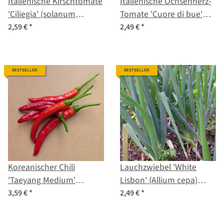
Italienische Kirschtomate
Italienische Ochsenherz-
'Ciliegia' (solanum
Tomate 'Cuore di bue'
lycopersicum) Bio-
(Solanum lycopersicum)
2,59 €
*
2,49 €
*
Saatgut
Bio Saatgut
BESTSELLER
BESTSELLER
Koreanischer Chili
Lauchzwiebel 'White
'Taeyang Medium'
Lisbon' (Allium cepa)
(Capsicum annuum) Bio-
Samen
3,59 €
*
2,49 €
*
Saatgut