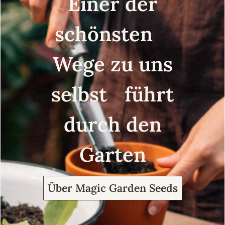
Einer der
schönsten
Wege zu uns
selbst führt
durch den
Garten
Über Magic Garden Seeds