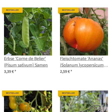
BESTSELLER
BESTSELLER
Erbse 'Corne de Belier'
Fleischtomate 'Ananas'
(Pisum sativum) Samen
(Solanum lycopersicum)
Samen
3,39 €
*
2,59 €
*
BESTSELLER
BESTSELLER