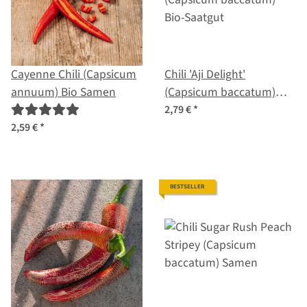
Cayenne Chili (Capsicum
Chili 'Aji Delight'
annuum) Bio Samen
(Capsicum baccatum)
Bio-Saatgut
2,79 €
*
2,59 €
*
BESTSELLER