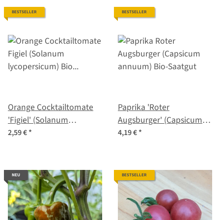
BESTSELLER
BESTSELLER
Orange Cocktailtomate
Paprika 'Roter
'Figiel' (Solanum
Augsburger' (Capsicum
lycopersicum) Bio
annuum) Bio-Saatgut
2,59 €
*
4,19 €
*
Saatgut
NEU
BESTSELLER