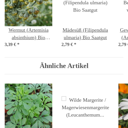
Wermut (Artemisia
Mädesüß (Filipendula
Gew
absinthium) Bio
ulmaria) Bio Saatgut
(Ar
3,39 €
*
Saatgut
2,79 €
*
2,79
Ähnliche Artikel