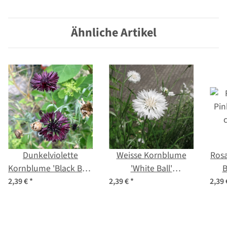
Saatgut
v
Ähnliche Artikel
Dunkelviolette
Weisse Kornblume
Rosa
Kornblume 'Black Ball'
'White Ball'
B
(Centaurea cyanus)
(Centaurea cyanus)
2,39 €
*
2,39 €
*
2,39
Samen
Samen