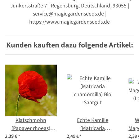
Junkersstraße 7 | Regensburg, Deutschland, 93055 |
service@magicgardenseeds.de |
https://www.magicgardenseeds.de
Kunden kauften dazu folgende Artikel:
Klatschmohn
Echte Kamille
W
(Papaver rhoeas)
(Matricaria
Mag
Samen
chamomilla) Bio
(
2,39 €
*
2,49 €
*
2,39