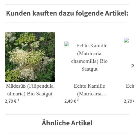
Kunden kauften dazu folgende Artikel:
Mädesüß (Filipendula
Echte Kamille
Ech
ulmaria) Bio Saatgut
(Matricaria
2,79 €
*
2,49 €
*
2,79
chamomilla) Bio
p
Saatgut
Ähnliche Artikel