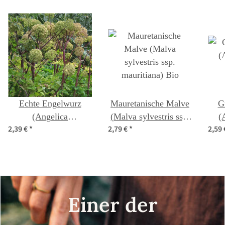
Echte Engelwurz
Mauretanische Malve
G
(Angelica
(Malva sylvestris ssp.
(
2,39 €
*
2,79 €
*
2,59
archangelica) Samen
mauritiana) Bio
Einer der