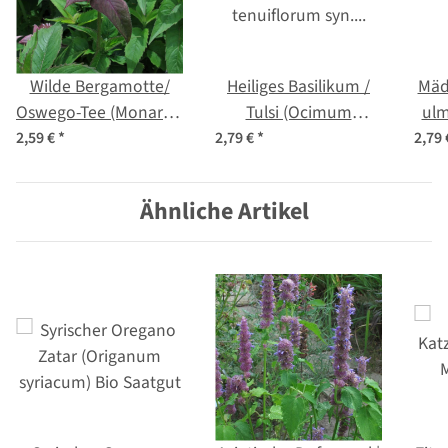
Wilde Bergamotte/
Heiliges Basilikum /
Mäd
Oswego-Tee (Monarda
Tulsi (Ocimum
ulm
fistulosa var.
tenuiflorum syn.
2,59 €
*
2,79 €
*
2,79
menthifoli) Bio
sanctum )
Saatgut
Ähnliche Artikel