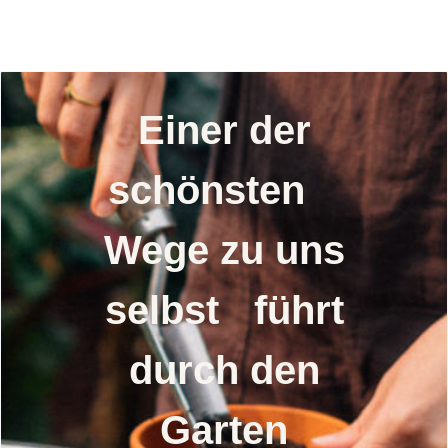
Bunter
Selbstversorgergarten
Einer der
schönsten
Wege zu uns
selbst führt
durch den
Garten