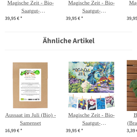
Magische Zeit - Bio-
Magische Zeit - Bio-
Mag
Saatgut-
Saatgut-
39,95 €
*
39,95 €
*
39,9
Adventskalender -
Adventskalender -
Ad
Bunter
Wilder Blütenrausch
Selbstversorgergarten
Ähnliche Artikel
Aussaat im Juli (Bio) -
Magische Zeit - Bio-
B
Samenset
Saatgut-
(Bra
16,99 €
*
39,95 €
*
3,39
Adventskalender -
it