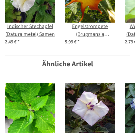
Indischer Stechapfel
Engelstrompete
We
(Datura metel) Samen
(Brugmansia
(Da
suaveolens) Samen
2,49 €
*
5,99 €
*
2,79
Ähnliche Artikel