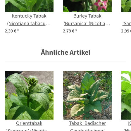
Kentucky Tabak
Burley Tabak
(Nicotiana tabacum)
'Bursanica' (Nicotiana
'Sa
Samen
tabacum) Samen
t
2,39 €
*
2,79 €
*
2,99
Ähnliche Artikel
Orienttabak
Tabak 'Badischer
K
'Samsoun' (Nicotiana
Geudertheimer'
(Ni