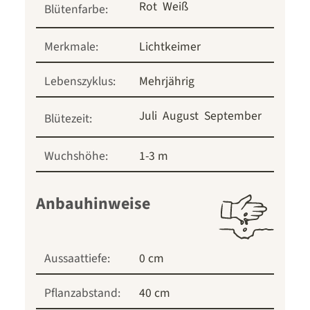
Rot
Weiß
Blütenfarbe:
Merkmale:
Lichtkeimer
Lebenszyklus:
Mehrjährig
Juli
August
September
Blütezeit:
Wuchshöhe:
1-3 m
Anbauhinweise
Aussaattiefe:
0 cm
Pflanzabstand:
40 cm