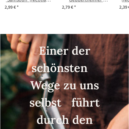
tabacum) Samen
(Nicotiana tabacum)
2,99 €
*
2,79 €
*
2,39
Samen
Einer der
schönsten
Wege zu uns
selbst führt
durch den