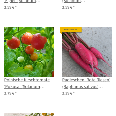
'Figiel' (Solanum
(Solanum
lycopersicum) Bio
pimpinellifolium) Samen
2,59 €
*
2,59 €
*
Saatgut
BESTSELLER
Polnische Kirschtomate
Radieschen 'Rote Riesen'
'Pokusa' (Solanum
(Raphanus sativus)
lycopersicum) Bio Samen
Samen
2,79 €
*
2,39 €
*