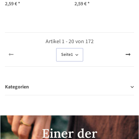
lycopersicum) Samen
pimpinellifolium) Samen
2,59 €
*
2,59 €
*
Artikel 1 - 20 von 172
Seite
1
Kategorien
Einer der