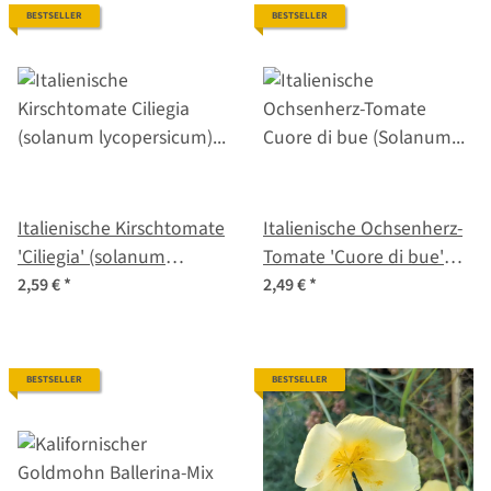
BESTSELLER
BESTSELLER
Italienische Kirschtomate
Italienische Ochsenherz-
'Ciliegia' (solanum
Tomate 'Cuore di bue'
lycopersicum) Bio-
(Solanum lycopersicum)
2,59 €
*
2,49 €
*
Saatgut
Bio Saatgut
BESTSELLER
BESTSELLER