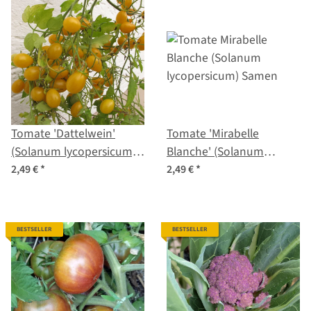
Tomate 'Dattelwein'
Tomate 'Mirabelle
(Solanum lycopersicum)
Blanche' (Solanum
Samen
lycopersicum) Samen
2,49 €
*
2,49 €
*
BESTSELLER
BESTSELLER