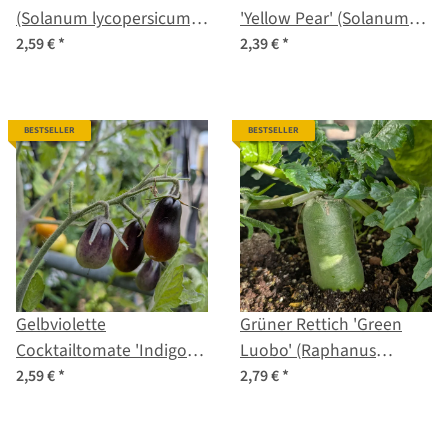
(Solanum lycopersicum)
'Yellow Pear' (Solanum
Samen
lycopersicum) Samen
2,59 €
*
2,39 €
*
BESTSELLER
BESTSELLER
Gelbviolette
Grüner Rettich 'Green
Cocktailtomate 'Indigo
Luobo' (Raphanus
Pear Drops' (Solanum
sativus) Samen
2,59 €
*
2,79 €
*
lycopersicum) Samen