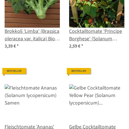
Brokkoli 'Limba' (Brassica
Cocktailtomate 'Principe
oleracea var. italica) Bio-
Borghese' (Solanum
Saatgut
lycopersicum) Samen
3,39 €
*
2,59 €
*
BESTSELLER
BESTSELLER
Fleischtomate 'Ananas'
Gelbe Cocktailtomate