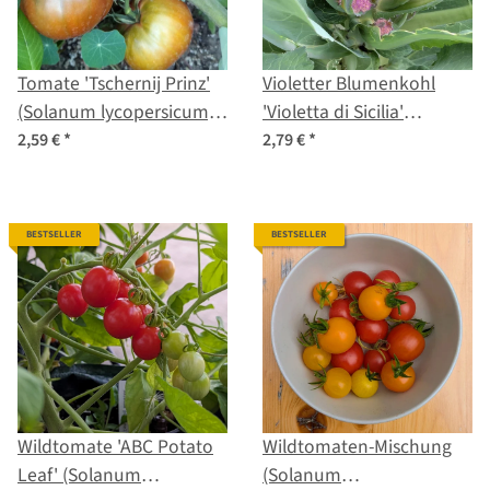
Tomate 'Tschernij Prinz'
Violetter Blumenkohl
(Solanum lycopersicum)
'Violetta di Sicilia'
Samen
(Brassica oleracea var.
2,59 €
*
2,79 €
*
botrytis) Samen
BESTSELLER
BESTSELLER
Wildtomate 'ABC Potato
Wildtomaten-Mischung
Leaf' (Solanum
(Solanum