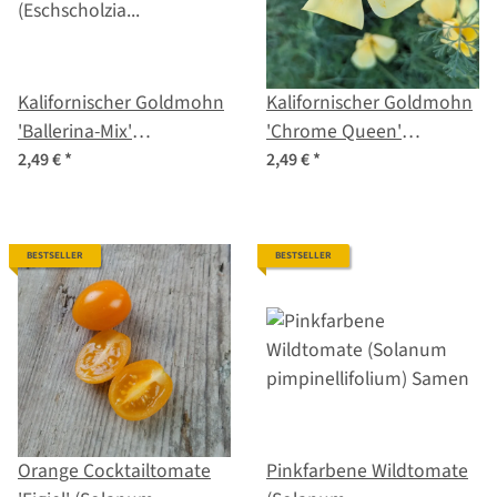
Kalifornischer Goldmohn
Kalifornischer Goldmohn
'Ballerina-Mix'
'Chrome Queen'
(Eschscholzia californica)
(Eschscholzia californica)
2,49 €
*
2,49 €
*
Samen
Samen
BESTSELLER
BESTSELLER
Orange Cocktailtomate
Pinkfarbene Wildtomate