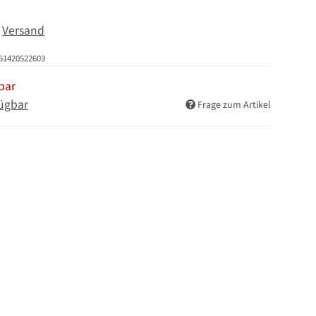
.
Versand
51420522603
bar
ügbar
Frage zum Artikel