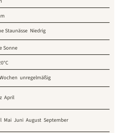
m
cm
ne Staunässe
Niedrig
le Sonne
20°C
 Wochen
unregelmäßig
z
April
l
Mai
Juni
August
September