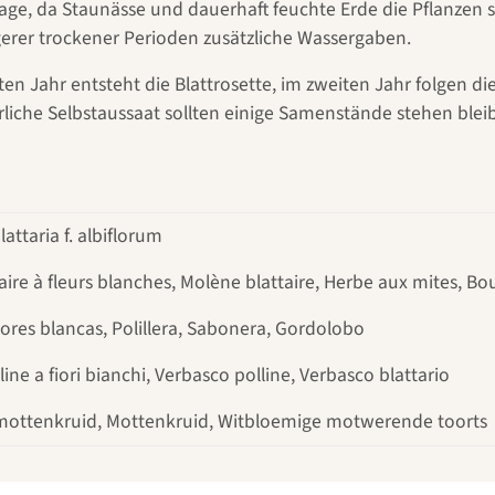
inage, da Staunässe und dauerhaft feuchte Erde die Pflanz
erer trockener Perioden zusätzliche Wassergaben.
rsten Jahr entsteht die Blattrosette, im zweiten Jahr folgen
liche Selbstaussaat sollten einige Samenstände stehen bleib
ttaria f. albiflorum
ire à fleurs blanches, Molène blattaire, Herbe aux mites, Bou
flores blancas, Polillera, Sabonera, Gordolobo
ine a fiori bianchi, Verbasco polline, Verbasco blattario
mottenkruid, Mottenkruid, Witbloemige motwerende toorts