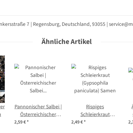
nkersstraße 7 | Regensburg, Deutschland, 93055 | service
Ähnliche Artikel
er
Pannonischer Salbei |
Rispiges
n
Österreichischer
Schleierkraut
Salbei (Salvia
(Gypsophila
2,59 €
*
2,49 €
*
2,
austriaca) Samen
paniculata) Samen