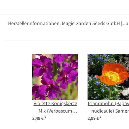
Herstellerinformationen: Magic Garden Seeds GmbH | Ju
Violette Königskerze
Islandmohn (Papav
Mix (Verbascum
nudicaule) Same
phoeniceum) Samen
2,49 €
*
2,99 €
*