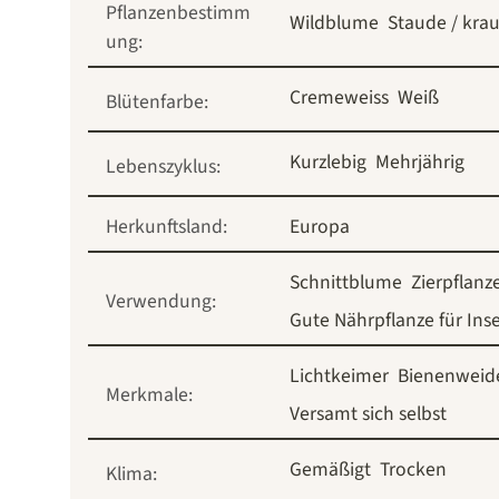
Pflanzenbestimm
Wildblume
Staude / krau
ung:
Cremeweiss
Weiß
Blütenfarbe:
Kurzlebig
Mehrjährig
Lebenszyklus:
Herkunftsland:
Europa
Schnittblume
Zierpflanz
Verwendung:
Gute Nährpflanze für Ins
Lichtkeimer
Bienenweid
Merkmale:
Versamt sich selbst
Gemäßigt
Trocken
Klima: