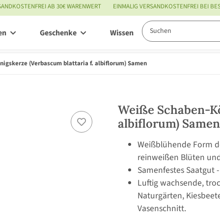
SANDKOSTENFREI AB 30€ WARENWERT
EINMALIG VERSANDKOSTENFREI BEI B
en
Geschenke
Wissenswertes
Service
igskerze (Verbascum blattaria f. albiflorum) Samen
Weiße Schaben-Kön
albiflorum) Samen
Weißblühende Form de
reinweißen Blüten und 
Samenfestes Saatgut -
Luftig wachsende, troc
Naturgärten, Kiesbee
Vasenschnitt.