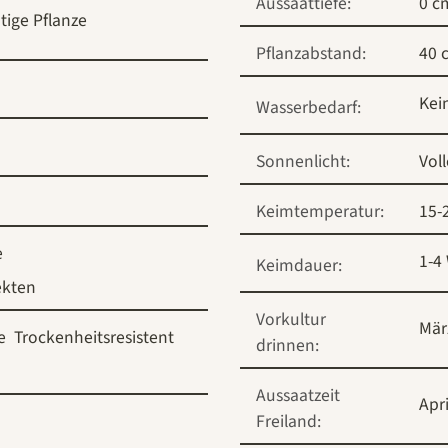
Aussaattiefe:
0 c
tige Pflanze
Pflanzabstand:
40 
Kei
Wasserbedarf:
Sonnenlicht:
Vol
Keimtemperatur:
15-
e
1-4
Keimdauer:
ekten
Vorkultur
Mär
e
Trockenheitsresistent
drinnen:
Aussaatzeit
Apri
Freiland: