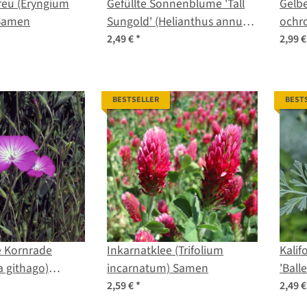
reu (Eryngium
Gefüllte Sonnenblume 'Tall
Gelbe
 Samen
Sungold' (Helianthus annuus)
ochr
Samen
2,49 €
*
2,99 
BESTSELLER
BEST
 Kornrade
Inkarnatklee (Trifolium
Kali
 githago)
incarnatum) Samen
'Ball
calif
2,59 €
*
2,49 