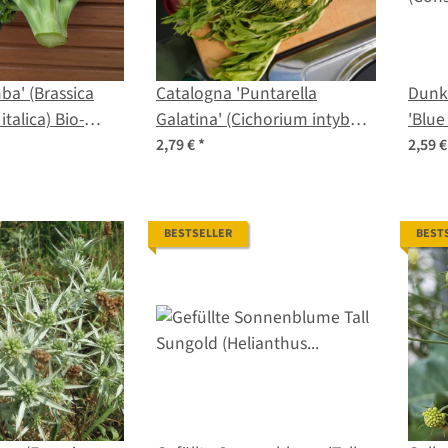
ba' (Brassica
Catalogna 'Puntarella
Dunke
italica) Bio-
Galatina' (Cichorium intybus
'Blue
var. foliosum) Samen
Sam
2,79 €
*
2,59 
BESTSELLER
BEST