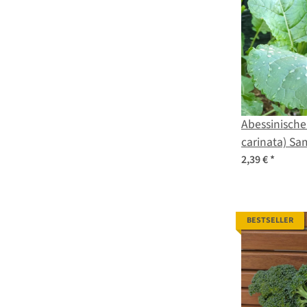
Abessinische
carinata) S
2,39 €
*
BESTSELLER