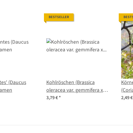
BESTSELLER
BEST
tes' (Daucus
Kohlröschen (Brassica
Körne
 Samen
oleracea var. gemmifera x
(Cor
sabellica) Samen
3,79 €
*
2,49 