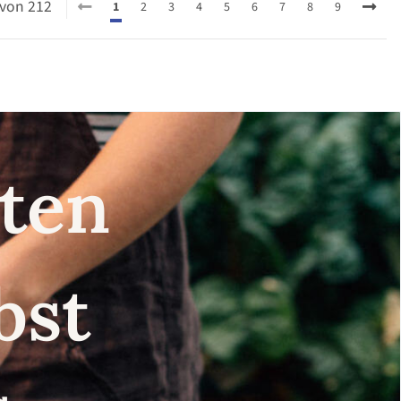
0 von 212
1
2
3
4
5
6
7
8
9
nsten
lbst