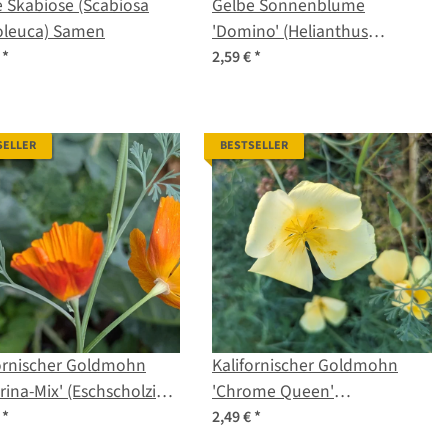
 Skabiose (Scabiosa
Gelbe Sonnenblume
oleuca) Samen
'Domino' (Helianthus
annuus) Samen
€
*
2,59 €
*
SELLER
BESTSELLER
fornischer Goldmohn
Kalifornischer Goldmohn
erina-Mix' (Eschscholzia
'Chrome Queen'
ornica) Samen
(Eschscholzia californica)
€
*
2,49 €
*
Samen