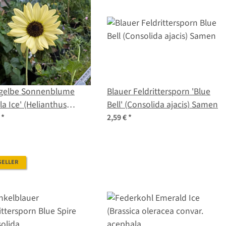
sgelbe Sonnenblume
Blauer Feldrittersporn 'Blue
e' (Helianthus
Bell' (Consolida ajacis) Samen
is) Samen
€
*
2,59 €
*
SELLER