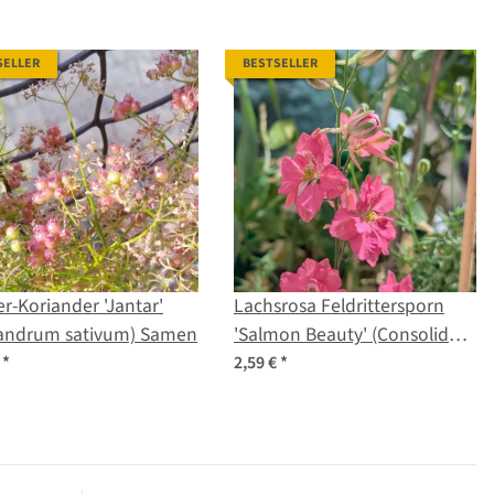
SELLER
BESTSELLER
r-Koriander 'Jantar'
Lachsrosa Feldrittersporn
iandrum sativum) Samen
'Salmon Beauty' (Consolida
ajacis) Samen
€
*
2,59 €
*