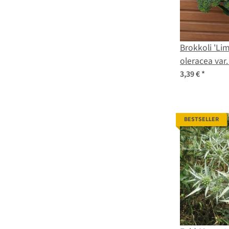
Brokkoli 'Lim
oleracea var. 
Saatgut
3,39 €
*
BESTSELLER