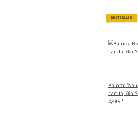
BESTSELLER
Karotte 'Nan
carota) Bio
2,49 €
*