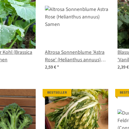
r Kohl (Brassica
Altrosa Sonnenblume 'Astra
Blas
amen
Rose' (Helianthus annuus)
'Vanilla Ic
Samen
debil
2,59 €
*
2,39 
BESTSELLER
BEST