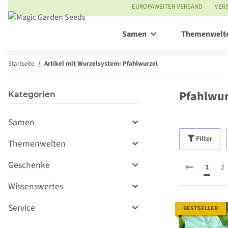
EUROPAWEITER VERSAND
VER
Samen
Themenwelt
Startseite
Artikel mit Wurzelsystem: Pfahlwurzel
Pfahlwur
Kategorien
Samen
Filter
Themenwelten
Geschenke
1
2
Wissenswertes
Service
BESTSELLER