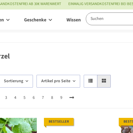
SANDKOSTENFREI AB 30€ WARENWERT
EINMALIG VERSANDKOSTENFREI BEI B
en
Geschenke
Wissenswertes
Service
zel
Sortierung
Artikel pro Seite
3
4
5
6
7
8
9
BESTSELLER
BEST