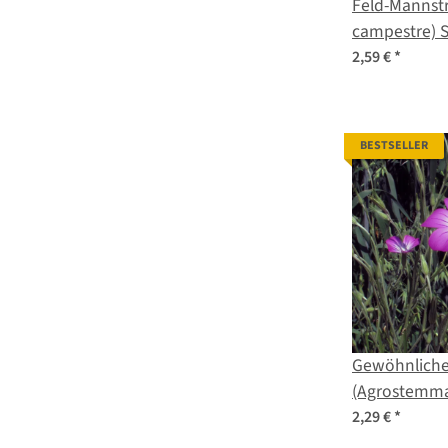
Feld-Mannst
campestre)
2,59 €
*
BESTSELLER
Gewöhnliche
(Agrostemma
Samen
2,29 €
*