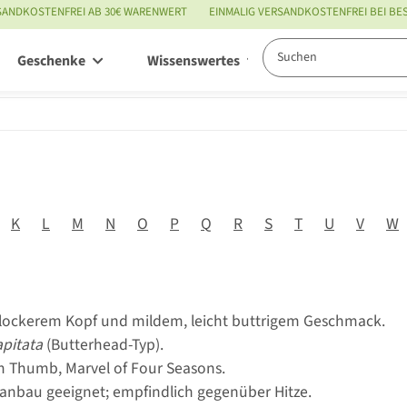
SANDKOSTENFREI AB 30€ WARENWERT
EINMALIG VERSANDKOSTENFREI BEI B
Geschenke
Wissenswertes
Service
K
L
M
N
O
P
Q
R
S
T
U
V
W
t lockerem Kopf und mildem, leicht buttrigem Geschmack.
apitata
(Butterhead-Typ).
m Thumb, Marvel of Four Seasons.
anbau geeignet; empfindlich gegenüber Hitze.