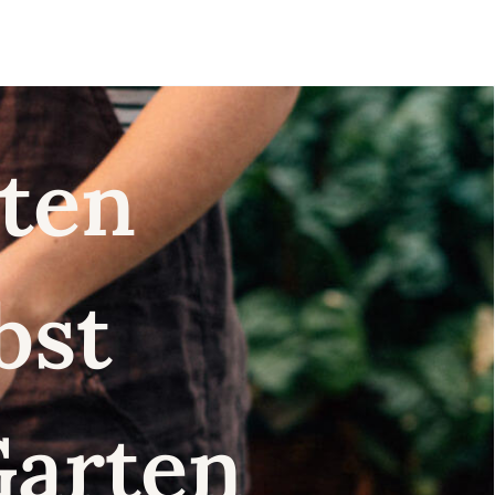
nsten
lbst
Garten