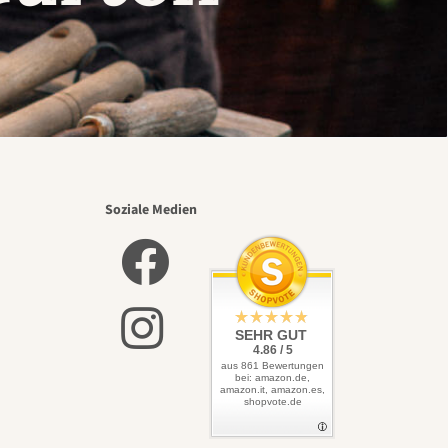
Soziale Medien
SEHR GUT
4.86 / 5
aus 861 Bewertungen
bei: amazon.de,
amazon.it, amazon.es,
shopvote.de