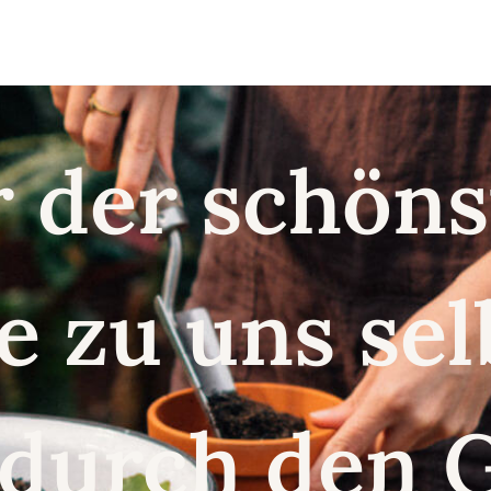
r der schö
e zu uns se
 durch den 