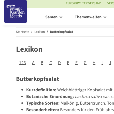
EUROPAWEITER VERSAND
VER
Samen
Themenwelten
Startseite
Lexikon
Butterkopfsalat
Lexikon
123
A
B
C
D
E
F
G
H
I
J
Butterkopfsalat
Kurzdefinition:
Weichblättriger Kopfsalat mi
Botanische Einordnung:
Lactuca sativa var. c
Typische Sorten:
Maikönig, Buttercrunch, To
Besonderheiten:
Besonders für den Frühjahrs