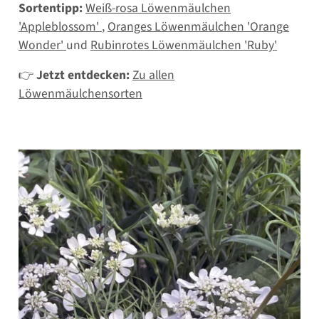
Sortentipp:
Weiß-rosa Löwenmäulchen
'Appleblossom'
,
Oranges Löwenmäulchen 'Orange
Wonder'
und
Rubinrotes Löwenmäulchen 'Ruby'
👉
Jetzt entdecken:
Zu allen
Löwenmäulchensorten