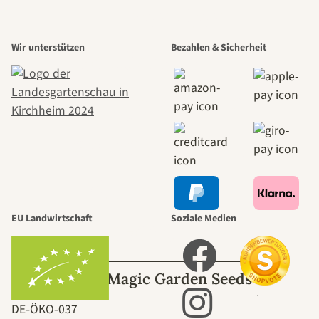
Einer der
Wir unterstützen
Bezahlen & Sicherheit
schönsten
Wege zu uns
selbst führt
durch den
EU Landwirtschaft
Soziale Medien
Garten
Über Magic Garden Seeds
DE‑ÖKO‑037