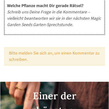
Welche Pflanze macht Dir gerade Rätsel?
Schreib uns Deine Frage in die Kommentare –
vielleicht beantworten wir sie in der nächsten Magic
Garden Seeds Garten-Sprechstunde.
x
Bitte melden Sie sich an, um einen Kommentar zu
schreiben.
Einer der