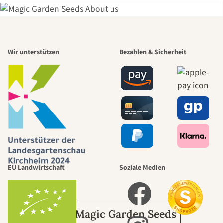
Einer der
Wir unterstützen
Bezahlen & Sicherheit
schönsten
Wege zu uns
selbst führt
durch den
EU Landwirtschaft
Soziale Medien
Garten
Über Magic Garden Seeds