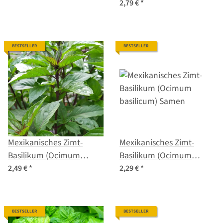
2,79 €
*
BESTSELLER
BESTSELLER
Mexikanisches Zimt-
Mexikanisches Zimt-
Basilikum (Ocimum
Basilikum (Ocimum
basilicum) Bio Saatgut
basilicum) Samen
2,49 €
*
2,29 €
*
BESTSELLER
BESTSELLER