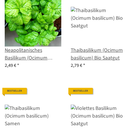
Neapolitanisches
Thaibasilikum (Ocimum
Basilikum (Ocimum
basilicum) Bio Saatgut
basilicum) Samen
2,49 €
*
2,79 €
*
BESTSELLER
BESTSELLER