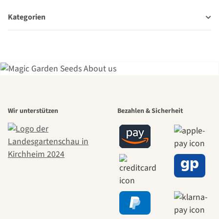
Kategorien
Einer der
Wir unterstützen
Bezahlen & Sicherheit
schönsten
Wege zu uns
selbst führt
durch den