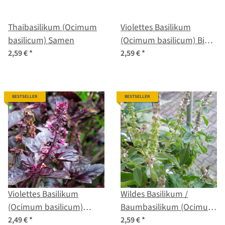
Thaibasilikum (Ocimum
Violettes Basilikum
basilicum) Samen
(Ocimum basilicum) Bio
Saatgut
2,59 €
*
2,59 €
*
BESTSELLER
BESTSELLER
Violettes Basilikum
Wildes Basilikum /
(Ocimum basilicum)
Baumbasilikum (Ocimum
Samen
canum) Samen
2,49 €
*
2,59 €
*