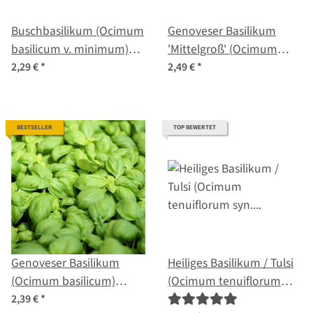
Buschbasilikum (Ocimum
Genoveser Basilikum
basilicum v. minimum)
'Mittelgroß' (Ocimum
Samen
basilicum) Bio Saatgut
2,29 €
*
2,49 €
*
BESTSELLER
TOP BEWERTET
Genoveser Basilikum
Heiliges Basilikum / Tulsi
(Ocimum basilicum)
(Ocimum tenuiflorum
Samen
syn. sanctum )
2,39 €
*