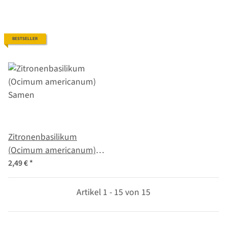
BESTSELLER
Zitronenbasilikum
(Ocimum americanum)
Samen
2,49 €
*
Artikel 1 - 15 von 15