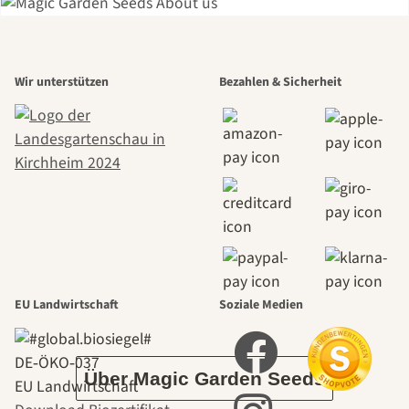
Einer der
Wir unterstützen
Bezahlen & Sicherheit
schönsten
Wege zu uns
selbst führt
durch den
EU Landwirtschaft
Soziale Medien
Garten
DE‑ÖKO‑037
Über Magic Garden Seeds
EU Landwirtschaft