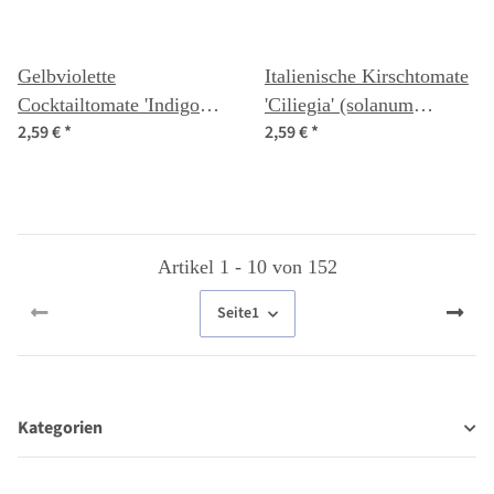
Gelbviolette
Italienische Kirschtomate
Cocktailtomate 'Indigo
'Ciliegia' (solanum
2,59 €
*
2,59 €
*
Pear Drops' (Solanum
lycopersicum) Bio-
lycopersicum) Samen
Saatgut
Artikel 1 - 10 von 152
Seite
1
Kategorien