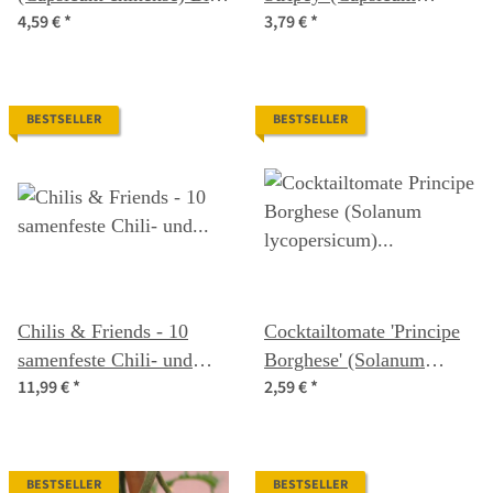
4,59 €
*
3,79 €
*
Saatgut
baccatum) Samen
BESTSELLER
BESTSELLER
Chilis & Friends - 10
Cocktailtomate 'Principe
samenfeste Chili- und
Borghese' (Solanum
11,99 €
*
2,59 €
*
Kräutersorten - exotisch
lycopersicum) Samen
& scharf - Einsteiger-
Saatgutset
BESTSELLER
BESTSELLER