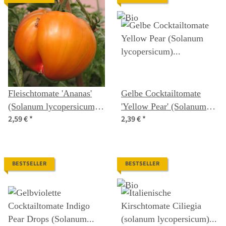
Fleischtomate 'Ananas'
Gelbe Cocktailtomate
(Solanum lycopersicum)
'Yellow Pear' (Solanum
2,59 €
*
2,39 €
*
Samen
lycopersicum) Samen
BESTSELLER
BESTSELLER