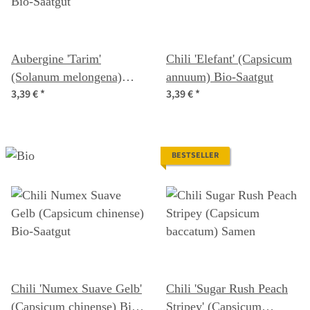
Aubergine 'Tarim'
Chili 'Elefant' (Capsicum
(Solanum melongena)
annuum) Bio-Saatgut
3,39 €
*
3,39 €
*
Bio-Saatgut
BESTSELLER
Chili 'Numex Suave Gelb'
Chili 'Sugar Rush Peach
(Capsicum chinense) Bio-
Stripey' (Capsicum