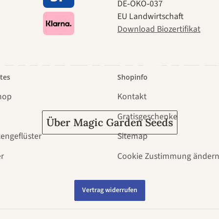
e zu uns se
DE‑ÖKO‑037
EU Landwirtschaft
Download Biozertifikat
 durch den 
tes
Shopinfo
hop
Kontakt
Gratisgeschenke
Über Magic Garden Seeds
tengeflüster
Sitemap
r
Cookie Zustimmung änder
Vertrag widerrufen