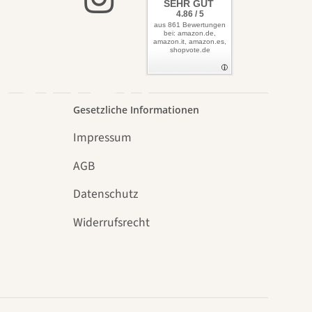
lbst
SEHR GUT
4.86 / 5
aus 861 Bewertungen
bei: amazon.de,
amazon.it, amazon.es,
shopvote.de
Garten
Gesetzliche Informationen
Impressum
AGB
Datenschutz
n
Widerrufsrecht