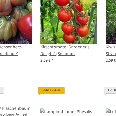
 Ochsenherz-
Kirschtomate 'Gardener's
Kiwi/
e di bue'
Delight' (Solanum
Strah
copersicum)
lycopersicum) Samen
chin
2,59 €
*
2,59 
BESTSELLER
TOP 