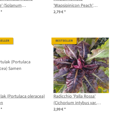
e' (Solanum
'Wapsipinicon Peach'
ersicum) Bio Saatgut
(Solanum lycopersicum)
€
*
2,79 €
*
Samen
SELLER
BESTSELLER
lak (Portulaca oleracea)
Radicchio 'Palla Rossa'
en
(Cichorium intybus var.
foliosum) Bio Saatgut
€
*
2,99 €
*