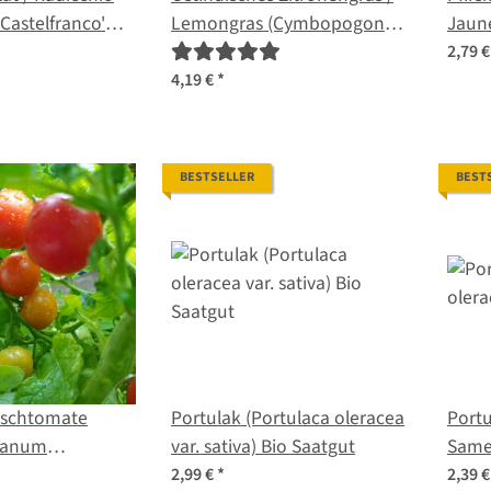
 Castelfranco'
Lemongras (Cymbopogon
Jaun
ntybus var.
flexuosus) Samen
lycop
2,79 
amen
4,19 €
*
BESTSELLER
BEST
rschtomate
Portulak (Portulaca oleracea
Portu
olanum
var. sativa) Bio Saatgut
Sam
m) Samen
2,99 €
*
2,39 