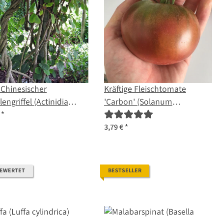
 Chinesischer
Kräftige Fleischtomate
lengriffel (Actinidia
'Carbon' (Solanum
ensis) Samen
lycopersicum) Samen
€
*
3,79 €
*
BEWERTET
BESTSELLER