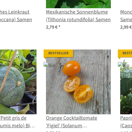
hes Leinkraut
Mexikanische Sonnenblume
Mond
roccana) Samen
(Tithonia rotundifolia) Samen
Sam
2,79 €
*
2,99 
BESTSELLER
BEST
Petit gris de
Orange Cocktailtomate
Papri
umis melo) Bio-
'Figiel' (Solanum
(Cap