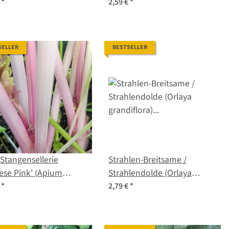
gut
€
*
2,59 €
*
SELLER
BESTSELLER
Stangensellerie
Strahlen-Breitsame /
ese Pink' (Apium
Strahlendolde (Orlaya
olens) Bio-Saatgut
grandiflora) Samen
€
*
2,79 €
*