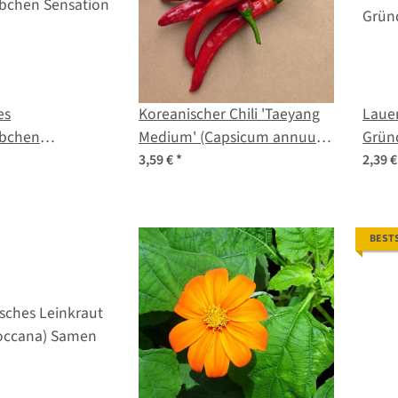
es
Koreanischer Chili 'Taeyang
Laue
bchen
Medium' (Capsicum annuum)
Grün
azzler' (Cosmos
Bio-Saatgut
(dive
3,59 €
*
2,39 
 Samen
Bio-S
BEST