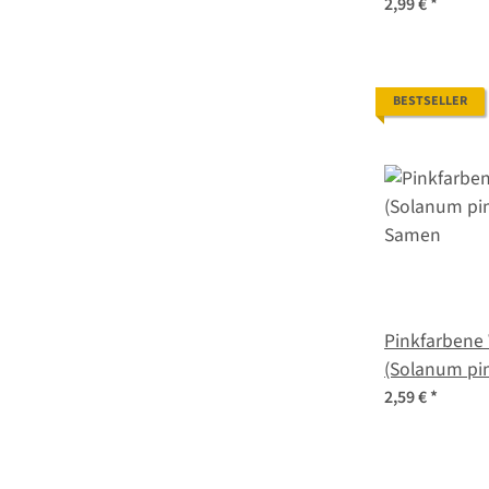
Saatgut
2,99 €
*
BESTSELLER
Pinkfarbene
(Solanum pim
Samen
2,59 €
*