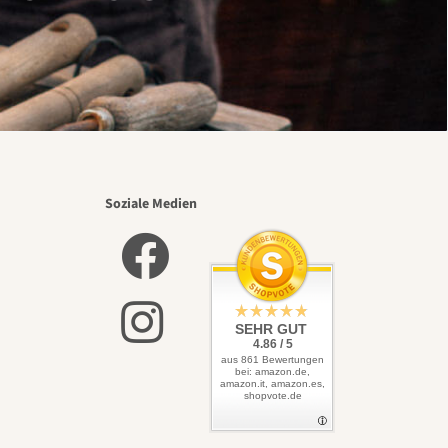
Soziale Medien
SEHR GUT
4.86 / 5
aus 861 Bewertungen
bei: amazon.de,
amazon.it, amazon.es,
shopvote.de