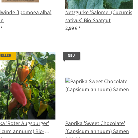
winde (Ipomoea alba)
Netzgurke 'Salome' (Cucumis
en
sativus) Bio-Saatgut
€
*
2,99 €
*
SELLER
NEU
ka 'Roter Augsburger'
Paprika 'Sweet Chocolate'
sicum annuum) Bio-
(Capsicum annuum) Samen