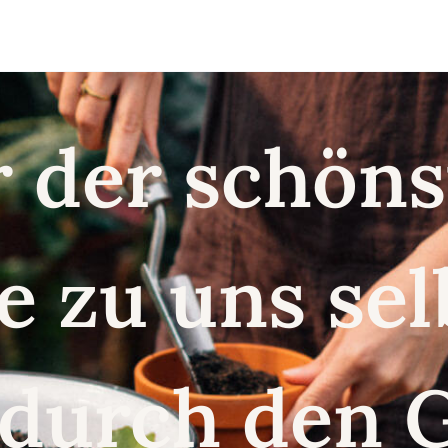
r der schö
e zu uns se
 durch den 