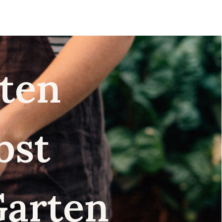
nsten
lbst
Garten