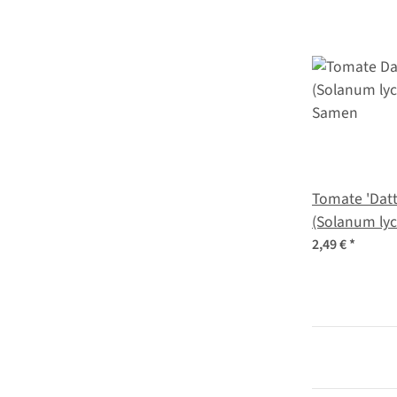
Tomate 'Datt
(Solanum ly
Samen
2,49 €
*