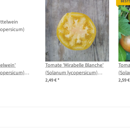
BEST
elwein'
Tomate 'Mirabelle Blanche'
Tomat
copersicum)
(Solanum lycopersicum)
(Sol
Samen
Sam
2,49 €
*
2,59 