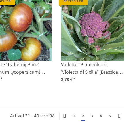
SELLER
BESTSELLER
e 'Tschernij Prinz'
Violetter Blumenkohl
anum lycopersicum)
'Violetta di Sicilia' (Brassica
en
oleracea var. botrytis) Samen
€
*
2,79 €
*
Artikel 21 - 40 von 98
1
2
3
4
5