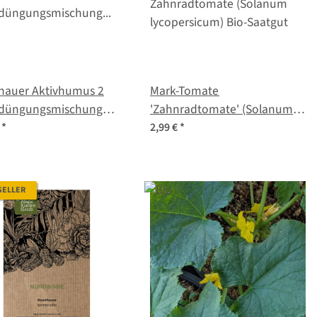
nauer Aktivhumus 2
Mark-Tomate
düngungsmischung
'Zahnradtomate' (Solanum
rse Arten und Sorten)
lycopersicum) Bio-Saatgut
€
*
2,99 €
*
aatgut
SELLER