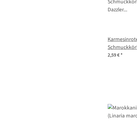
Karmesinrot
Schmuckkör
'Sensation D
2,59 €
*
bipinnatus)