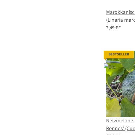
Marokkanisc
(Linaria ma
2,49 €
*
BESTSELLER
Netzmelone '
Rennes' (Cuc