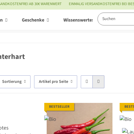
SANDKOSTENFREI AB 30€ WARENWERT
EINMALIG VERSANDKOSTENFREI BEI B
en
Geschenke
Wissenswertes
Service
nterhart
Sortierung
Artikel pro Seite
BESTSELLER
BEST