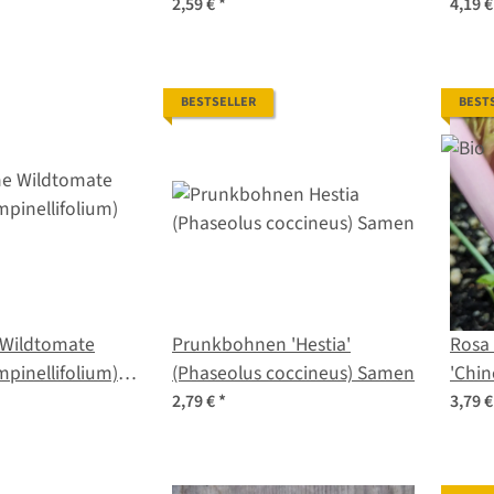
lycopersicum) Bio Saatgut
Saat
2,59 €
*
4,19 
BESTSELLER
BEST
 Wildtomate
Prunkbohnen 'Hestia'
Rosa 
pinellifolium)
(Phaseolus coccineus) Samen
'Chin
grave
2,79 €
*
3,79 