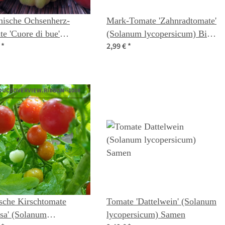
enische Ochsenherz-
Mark-Tomate 'Zahnradtomate'
e 'Cuore di bue'
(Solanum lycopersicum) Bio-
€
*
2,99 €
*
anum lycopersicum) Bio
Saatgut
ut
DUCTOVERVIEW.RIBBON--100#
sche Kirschtomate
Tomate 'Dattelwein' (Solanum
sa' (Solanum
lycopersicum) Samen