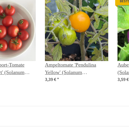
BEST
port-Tomate
Ampeltomate 'Pendulina
Auber
t' (Solanum
Yellow' (Solanum
(Sol
3,39 €
*
3,59 
m) Samen
lycopersicum) Samen
Saatg