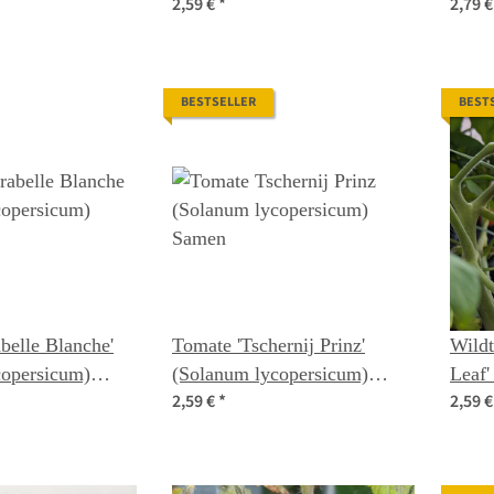
2,59 €
*
2,79 
) Bio Saatgut
Samen
lyco
BESTSELLER
BEST
belle Blanche'
Tomate 'Tschernij Prinz'
Wild
copersicum)
(Solanum lycopersicum)
Leaf'
2,59 €
*
2,59 
Samen
Same