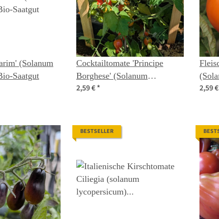
arim' (Solanum
Cocktailtomate 'Principe
Fleis
io-Saatgut
Borghese' (Solanum
(Sol
2,59 €
*
2,59 
lycopersicum) Samen
Same
BESTSELLER
BEST