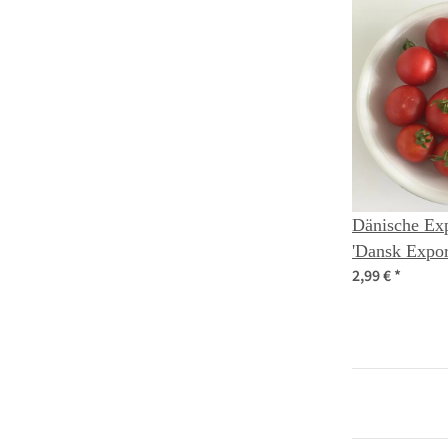
Dänische Ex
'Dansk Expor
2,99 €
*
lycopersicu