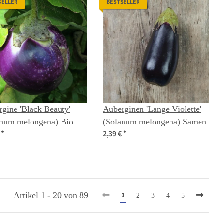
SELLER
BESTSELLER
gine 'Black Beauty'
Auberginen 'Lange Violette'
anum melongena) Bio
(Solanum melongena) Samen
€
*
2,39 €
*
ut
1
Artikel 1 - 20 von 89
2
3
4
5