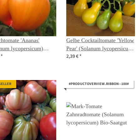
chtomate 'Ananas'
Gelbe Cocktailtomate 'Yellow
anum lycopersicum)
Pear' (Solanum lycopersicum)
€
*
2,39 €
*
n
Samen
SELLER
#PRODUCTOVERVIEW.RIBBON--100#