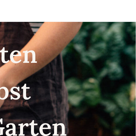
nsten
lbst
Garten