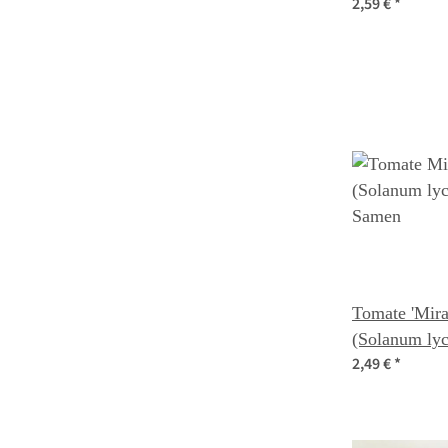
2,59 €
*
lycopersicum
Tomate 'Mira
(Solanum ly
2,49 €
*
Samen