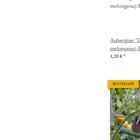
Aubergine 'T
melongena) B
3,39 €
*
BESTSELLER