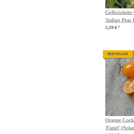
Gelbviolette
'Indigo Pear
2,59 €
*
lycopersicu
BESTSELLER
Orange Cockt
'Figiel' (Sol