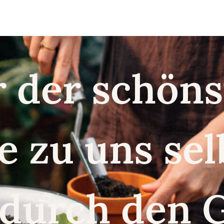
r der schö
e zu uns se
 durch den 