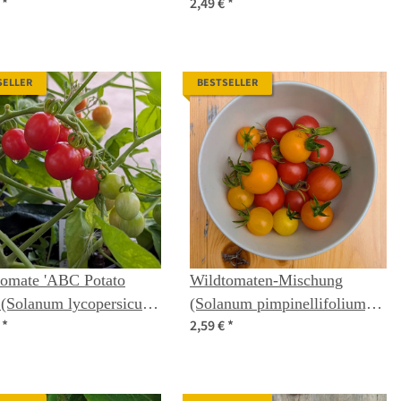
€
*
2,49 €
*
persicum) Bio Samen
SELLER
BESTSELLER
tomate 'ABC Potato
Wildtomaten-Mischung
 (Solanum lycopersicum)
(Solanum pimpinellifolium)
€
*
2,59 €
*
n
Samen