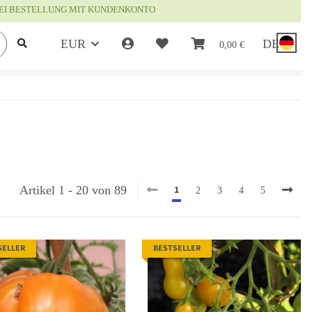
EI BESTELLUNG MIT KUNDENKONTO
EUR
DE
0,00 €
1
Artikel 1 - 20 von 89
2
3
4
5
SELLER
BESTSELLER