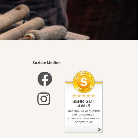
Soziale Medien
SEHR GUT
4.86 / 5
aus 861 Bewertungen
bei: amazon.de,
amazon.it, amazon.es,
shopvote.de