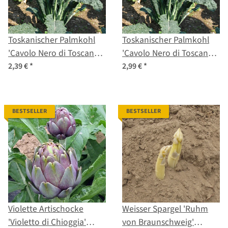
Toskanischer Palmkohl
Toskanischer Palmkohl
'Cavolo Nero di Toscana'
'Cavolo Nero di Toscana'
(Brassica oleracea var.
(Brassica oleracea) Bio
2,39 €
*
2,99 €
*
palmifolia) Samen
Saatgut
BESTSELLER
BESTSELLER
Violette Artischocke
Weisser Spargel 'Ruhm
'Violetto di Chioggia'
von Braunschweig'