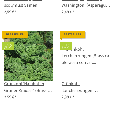
scolymus) Samen
Washington' (Asparagus
officinalis) Samen
2,59 €
*
2,49 €
*
BESTSELLER
BESTSELLER
Grünkohl 'Halbhoher
Grünkohl
Grüner Krauser' (Brassica
'Lerchenzungen'
oleracea) Bio Saatgut
(Brassica oleracea convar.
2,59 €
*
2,99 €
*
acephala var. sabellica)
Bio Saatgut