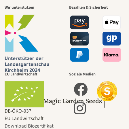
Wir unterstützen
Bezahlen & Sicherheit
schönsten
Wege zu uns
selbst führt
durch den
EU Landwirtschaft
Soziale Medien
Garten
Über Magic Garden Seeds
DE‑ÖKO‑037
EU Landwirtschaft
Download Biozertifikat