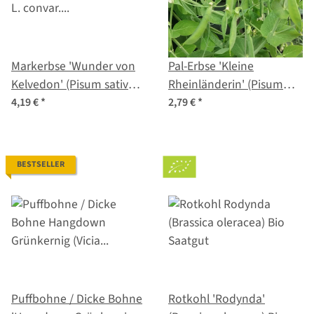
Markerbse 'Wunder von
Pal-Erbse 'Kleine
Kelvedon' (Pisum sativum
Rheinländerin' (Pisum
L. convar. medullare) Bio
sativum) Samen
4,19 €
*
2,79 €
*
Saatgut
BESTSELLER
Puffbohne / Dicke Bohne
Rotkohl 'Rodynda'