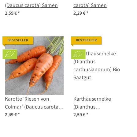
(Daucus carota) Samen
carota) Samen
2,59 €
*
2,29 €
*
BESTSELLER
BESTSELLER
Karotte 'Riesen von
Karthäusernelke
Colmar‘ (Daucus carota)
(Dianthus
Bio Saatgut
carthusianorum) Bio
2,49 €
*
2,59 €
*
Saatgut