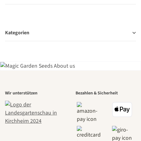
Kategorien
Einer der
Wir unterstützen
Bezahlen & Sicherheit
schönsten
Wege zu uns
selbst führt