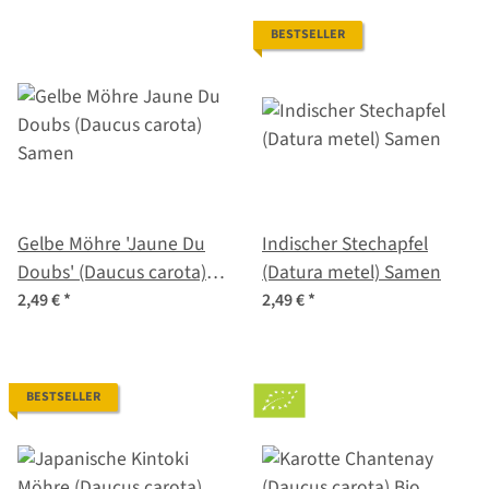
BESTSELLER
Gelbe Möhre 'Jaune Du
Indischer Stechapfel
Doubs' (Daucus carota)
(Datura metel) Samen
Samen
2,49 €
*
2,49 €
*
BESTSELLER