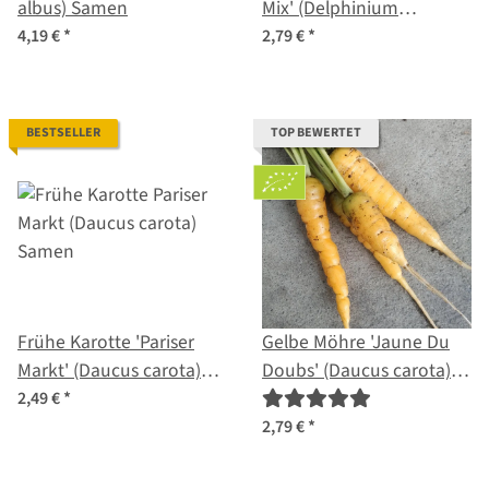
albus) Samen
Mix' (Delphinium
consolida) Bio Saatgut
4,19 €
*
2,79 €
*
BESTSELLER
TOP BEWERTET
Frühe Karotte 'Pariser
Gelbe Möhre 'Jaune Du
Markt' (Daucus carota)
Doubs' (Daucus carota)
Samen
Bio Saatgut
2,49 €
*
2,79 €
*