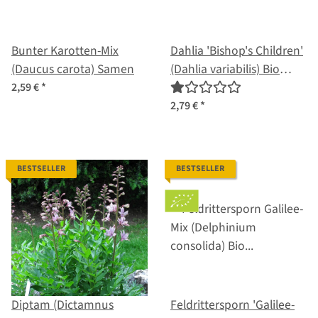
Bunter Karotten-Mix
Dahlia 'Bishop's Children'
(Daucus carota) Samen
(Dahlia variabilis) Bio
Saatgut
2,59 €
*
2,79 €
*
BESTSELLER
BESTSELLER
Diptam (Dictamnus
Feldrittersporn 'Galilee-