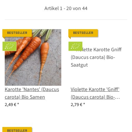
Artikel 1 - 20 von 44
BESTSELLER
BESTSELLER
Karotte 'Nantes' (Daucus
Violette Karotte 'Gniff'
carota) Bio Samen
(Daucus carota) Bio-
Saatgut
2,49 €
*
2,79 €
*
BESTSELLER