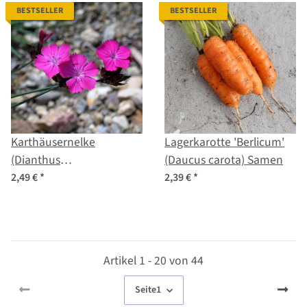
BESTSELLER
BESTSELLER
Karthäusernelke
Lagerkarotte 'Berlicum'
(Dianthus
(Daucus carota) Samen
carthusianorum) Samen
2,49 €
*
2,39 €
*
Artikel 1 - 20 von 44
Seite
1