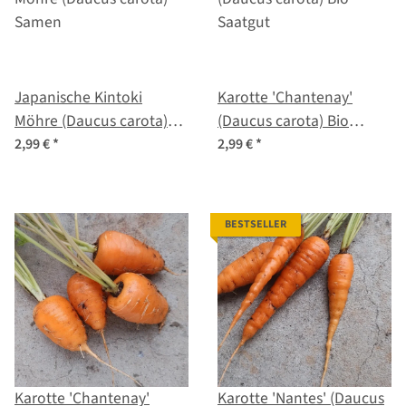
Japanische Kintoki
Karotte 'Chantenay'
Möhre (Daucus carota)
(Daucus carota) Bio
Samen
Saatgut
2,99 €
*
2,99 €
*
BESTSELLER
Karotte 'Chantenay'
Karotte 'Nantes' (Daucus