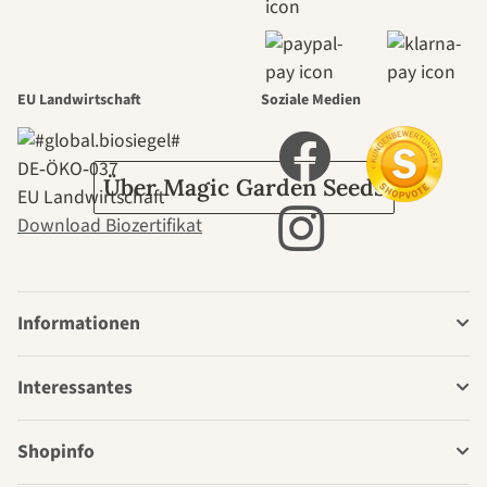
durch den
Garten
EU Landwirtschaft
Soziale Medien
DE‑ÖKO‑037
Über Magic Garden Seeds
EU Landwirtschaft
Download Biozertifikat
Informationen
Interessantes
Shopinfo