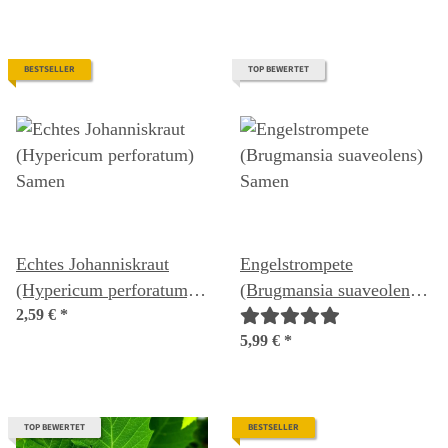
BESTSELLER
TOP BEWERTET
Echtes Johanniskraut
Engelstrompete
(Hypericum perforatum)
(Brugmansia suaveolens)
Samen
2,59 €
*
Samen
5,99 €
*
TOP BEWERTET
BESTSELLER