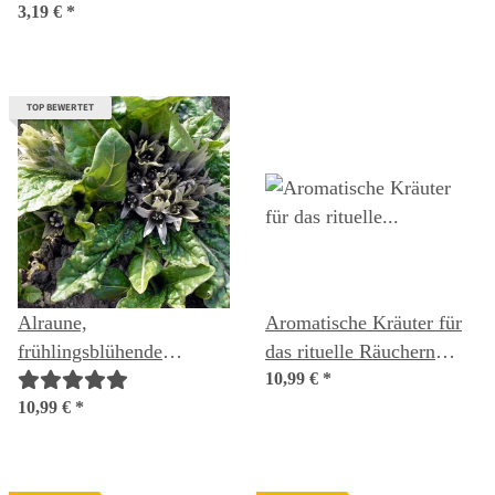
3,19 €
*
TOP BEWERTET
Alraune,
Aromatische Kräuter für
frühlingsblühende
das rituelle Räuchern
(Mandragora officinarum)
(Bio) - Samenset
10,99 €
*
Samen
10,99 €
*