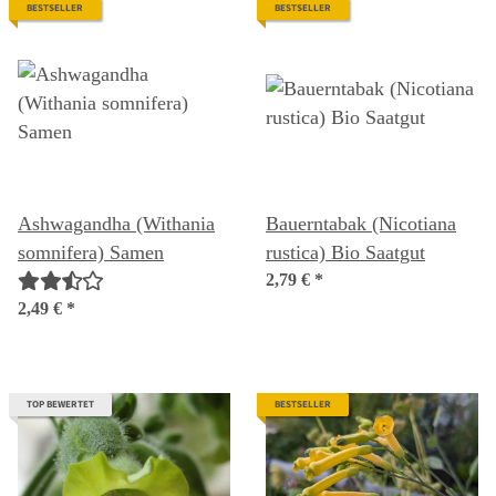
BESTSELLER
BESTSELLER
Ashwagandha (Withania
Bauerntabak (Nicotiana
somnifera) Samen
rustica) Bio Saatgut
2,79 €
*
2,49 €
*
TOP BEWERTET
BESTSELLER