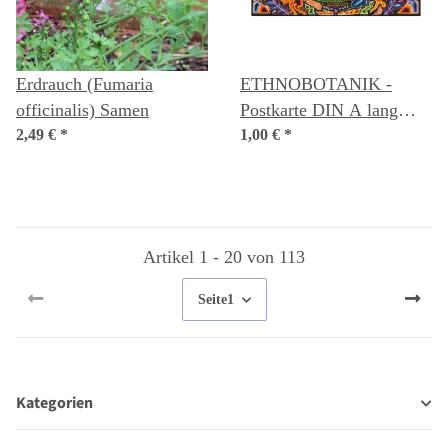
Erdrauch (Fumaria
ETHNOBOTANIK -
officinalis) Samen
Postkarte DIN A lang
2,49 €
*
(10,5 x 21 cm)
1,00 €
*
Artikel 1 - 20 von 113
Seite
1
Kategorien