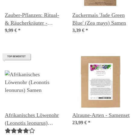
Zauber-Pflanzen: Ritual-
Zuckermais 'Jade Green
& Räucherkräuter -
Blue' (Zea mays) Samen
Samenset Nr.9
9,99 €
*
3,39 €
*
TOP BEWERTET
Afrikanisches Löwenohr
Alraune-Arten - Samenset
(Leonotis leonurus)
23,99 €
*
Samen