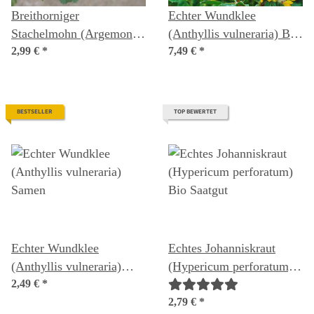
Breithorniger
Echter Wundklee
Stachelmohn (Argemone
(Anthyllis vulneraria) Bio
platyceras) Bio Saatgut
2,99 €
*
Saatgut
7,49 €
*
BESTSELLER
TOP BEWERTET
Echter Wundklee
Echtes Johanniskraut
(Anthyllis vulneraria)
(Hypericum perforatum)
Samen
2,49 €
*
Bio Saatgut
2,79 €
*