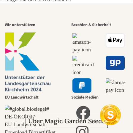
Einer der
Wir unterstützen
Bezahlen & Sicherheit
schönsten
Wege zu uns
selbst führt
durch den
Garten
EU Landwirtschaft
Soziale Medien
DE‑ÖKO‑037
Über Magic Garden Seeds
EU Landwirtschaft
Download Biozertifikat