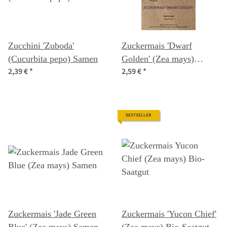
Zucchini 'Zuboda'
Zuckermais 'Dwarf
(Cucurbita pepo) Samen
Golden' (Zea mays)
2,39 €
*
2,59 €
*
Samen
BESTSELLER
Zuckermais 'Jade Green
Zuckermais 'Yucon Chief'