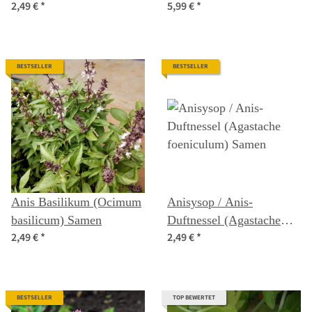
2,49 €
*
5,99 €
*
(Pycnanthemum pilosum)
Bio Saatgut
BESTSELLER
BESTSELLER
Anis Basilikum (Ocimum
Anisysop / Anis-
basilicum) Samen
Duftnessel (Agastache
2,49 €
*
2,49 €
*
foeniculum) Samen
BESTSELLER
TOP BEWERTET