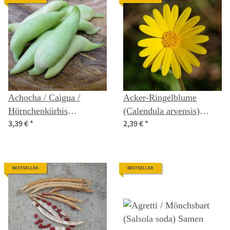
Achocha / Caigua /
Acker-Ringelblume
Hörnchenkürbis
(Calendula arvensis)
3,39 €
*
2,39 €
*
(Cyclanthera pedata)
Samen
Samen
BESTSELLER
BESTSELLER