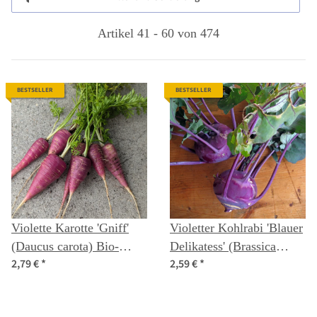
Artikel 41 - 60 von 474
BESTSELLER
BESTSELLER
Violette Karotte 'Gniff'
Violetter Kohlrabi 'Blauer
(Daucus carota) Bio-
Delikatess' (Brassica
2,79 €
*
2,59 €
*
Saatgut
oleracea var. gongylodes)
Bio Samen