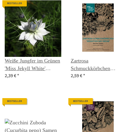
BESTSELLER
Weiße Jungfer im Grünen
Zartrosa
'Miss Jekyll White'
Schmuckkörbchen
2,39 €
*
2,59 €
*
(Nigella damascena)
'Sensation Day Dream'
Samen
(Cosmos bipinnatus)
Samen
BESTSELLER
BESTSELLER