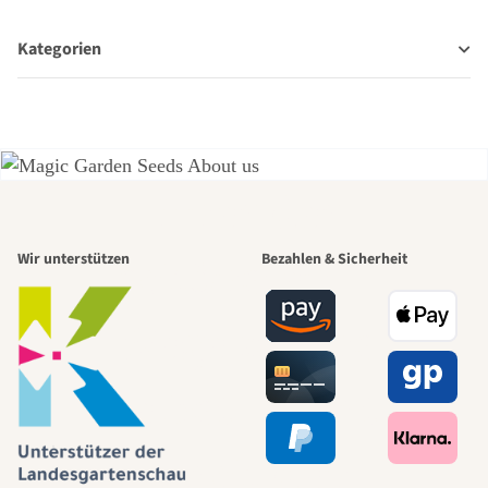
Kategorien
Einer der
Wir unterstützen
Bezahlen & Sicherheit
schönsten
Wege zu uns
selbst führt
durch den