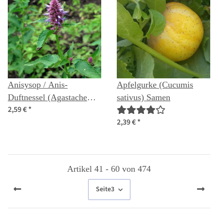
Anisysop / Anis-
Apfelgurke (Cucumis
Duftnessel (Agastache
sativus) Samen
2,59 €
*
foeniculum) Bio Saatgut
2,39 €
*
Artikel 41 - 60 von 474
Seite
3