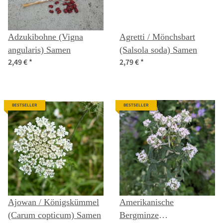
Adzukibohne (Vigna
Agretti / Mönchsbart
angularis) Samen
(Salsola soda) Samen
2,49 €
*
2,79 €
*
BESTSELLER
BESTSELLER
Ajowan / Königskümmel
Amerikanische
(Carum copticum) Samen
Bergminze