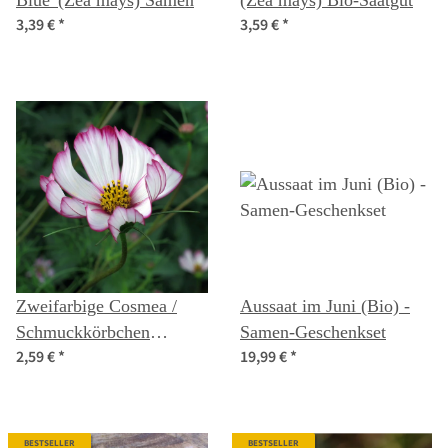
Blue' (Zea mays) Samen
(Zea mays) Bio-Saatgut
3,39 €
*
3,59 €
*
Zweifarbige Cosmea /
Aussaat im Juni (Bio) -
Schmuckkörbchen
Samen-Geschenkset
2,59 €
*
19,99 €
*
'Sensation Candy Stripe'
(Cosmos bipinnatus)
Samen
BESTSELLER
BESTSELLER